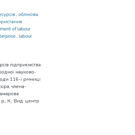
есурсів
,
облікова
ористання
ment of labour
terprise
,
labour
урсів підприємства
ародної науково-
оди 116-ї річниці
ора, члена-
рамарова
., К.: Вид. центр