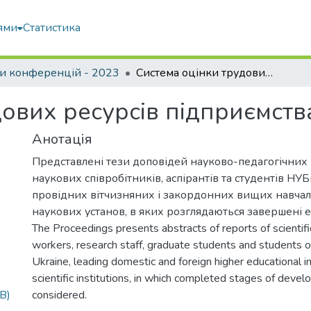
ями
Статистика
и конференцій - 2023
Система оцінки трудових ресурсів підприємства технічного сервісу
ових ресурсів підприємства
Анотація
Представлені тези доповідей науково-педагогічних 
наукових співробітників, аспірантів та студентів НУБ
провідних вітчизняних і закордонних вищих навчал
наукових установ, в яких розглядаються завершені 
The Proceedings presents abstracts of reports of scientif
workers, research staff, graduate students and students 
Ukraine, leading domestic and foreign higher educational in
scientific institutions, in which completed stages of deve
B)
considered.