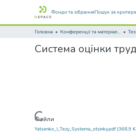
Фонди та зібрання
Пошук за критері
Головна
Конференції та матеріали конференцій
Тез
Система оцінки труд
Вантажиться...
Файли
Yatsenko_I_Tezy_Systema_otsinky.pdf
(368,9 K