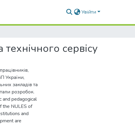
Увійти
 технічного сервісу
працівників,
іП України,
ьних закладів та
етапи розробок.
ic and pedagogical
of the NULES of
stitutions and
lopment are