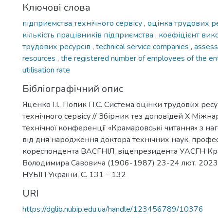
Ключові слова
підприємства технічного сервісу
,
оцінка трудових р
кількість працівників підприємства
,
коефіцієнт вик
трудових ресурсів
,
technical service companies
,
assess
resources
,
the registered number of employees of the en
utilisation rate
Бібліографічний опис
Яценко І.І., Попик П.С. Система оцінки трудових рес
технічного сервісу // Збірник тез доповідей Х Міжн
технічної конференції «Крамаровські читання» з наг
від дня народження доктора технічних наук, профес
кореспондента ВАСГНІЛ, віцепрезидента УАСГН К
Володимира Савовича (1906-1987) 23-24 лют. 2023 р
НУБІП України, С. 131 – 132
URI
https://dglib.nubip.edu.ua/handle/123456789/10376