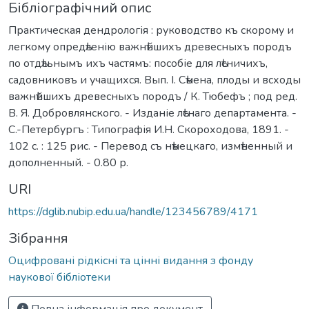
Бібліографічний опис
Практическая дендрологія : руководство къ скорому и
легкому опредѣленію важнѣйшихъ древесныхъ породъ
по отдѣльнымъ ихъ частямъ: пособіе для лѣсничихъ,
садовниковъ и учащихся. Вып. I. Сѣмена, плоды и всходы
важнѣйшихъ древесныхъ породъ / К. Тюбефъ ; под ред.
В. Я. Добровлянского. - Изданіе лѣснаго департамента. -
С.-Петербургъ : Типографія И.Н. Скороходова, 1891. -
102 с. : 125 рис. - Перевод съ нѣмецкаго, измѣненный и
дополненный. - 0.80 р.
URI
https://dglib.nubip.edu.ua/handle/123456789/4171
Зібрання
Оцифровані рідкісні та цінні видання з фонду
наукової бібліотеки
Повна інформація про документ