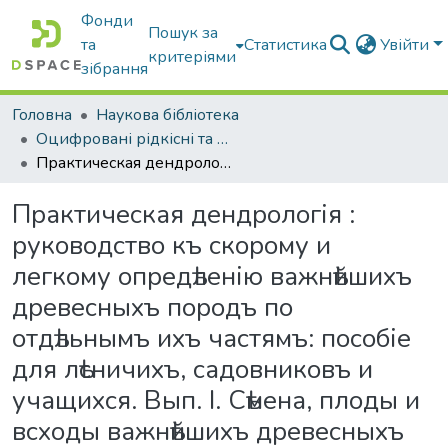
Фонди
Пошук за
та
Статистика
Увійти
критеріями
зібрання
Головна
Наукова бібліотека
Оцифровані рідкісні та цінні видання з фонду наукової бібліотеки
Практическая дендрологія : руководство къ скорому и легкому опредѣленію важнѣйшихъ древесныхъ породъ по отдѣльнымъ ихъ частямъ: пособіе для лѣсничихъ, садовниковъ и учащихся. Вып. I. Сѣмена, плоды и всходы важнѣйшихъ древесныхъ породъ
Практическая дендрологія :
руководство къ скорому и
легкому опредѣленію важнѣйшихъ
древесныхъ породъ по
отдѣльнымъ ихъ частямъ: пособіе
для лѣсничихъ, садовниковъ и
учащихся. Вып. I. Сѣмена, плоды и
всходы важнѣйшихъ древесныхъ