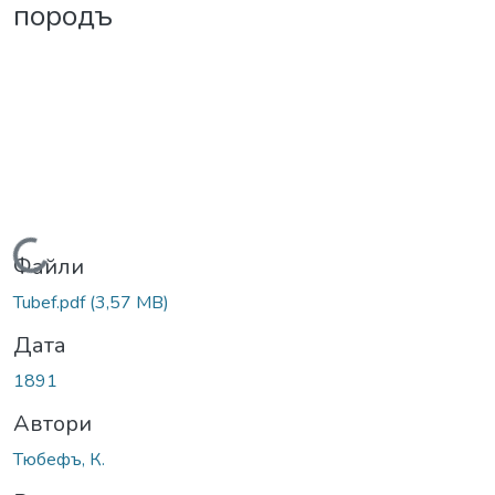
породъ
Вантажиться...
Файли
Tubef.pdf
(3,57 MB)
Дата
1891
Автори
Тюбефъ, К.