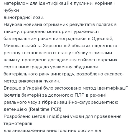
матеріалом для ідентифікації є пухлини, коріння і
чубуки
виноградної лози.
Наукова новизна отриманих результатів полягає в
такому: проведено моніторинг ураженості
бактеріальним раком виноградників в Одеській,
Миколаївській та Херсонській областях південного
регіону і встановлено їх стан у зв’язку зі змінами
клімату; проведено дослідження стійкості окремих
сортів винограду до ураження збудником
бактеріального раку винограду, розроблено експрес-
метод виявлення пухлин.
Вперше в Україні було застосовано метод ідентифікації
ізолятів бактерій за допомогою ПЛР в режимі
реального часу з гібридизаційно-флуоресцентною
детекцією (Real time PСR).
Розроблено метод і підібрані умови для проведення
термотерапії
для знезараження виноградних рослин від