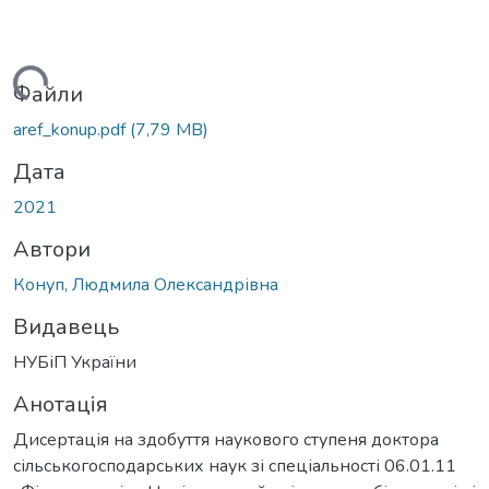
ься...
Файли
aref_konup.pdf
(7,79 MB)
Дата
2021
Автори
Конуп, Людмила Олександрівна
Видавець
НУБіП України
Анотація
Дисертація на здобуття наукового ступеня доктора
сільськогосподарських наук зі спеціальності 06.01.11