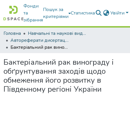
Фонди
Пошук за
та
Статистика
Увійти
критеріями
зібрання
Головна
Навчальні та наукові видання
Автореферати дисертацій та дисертації
Бактеріальний рак винограду і обґрунтування заходів щодо обмеження його розвитку в Південному регіоні України
Бактеріальний рак винограду і
обґрунтування заходів щодо
обмеження його розвитку в
Південному регіоні України