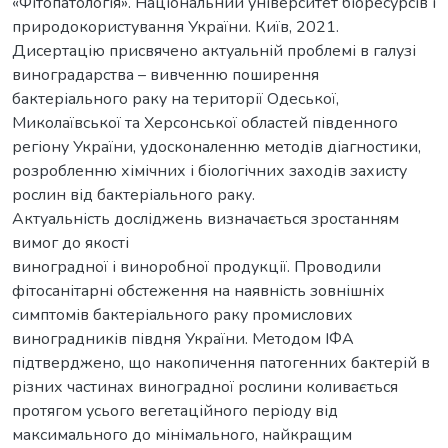
«Фітопатологія». Національний університет біоресурсів і
природокористування України. Київ, 2021.
Дисертацію присвячено актуальній проблемі в галузі
виноградарства – вивченню поширення
бактеріального раку на території Одеської,
Миколаївської та Херсонської областей південного
регіону України, удосконаленню методів діагностики,
розробленню хімічних і біологічних заходів захисту
рослин від бактеріального раку.
Актуальність досліджень визначається зростанням
вимог до якості
виноградної і виноробної продукції. Проводили
фітосанітарні обстеження на наявність зовнішніх
симптомів бактеріального раку промислових
виноградників півдня України. Методом ІФА
підтверджено, що накопичення патогенних бактерій в
різних частинах виноградної рослини коливається
протягом усього вегетаційного періоду від
максимального до мінімального, найкращим