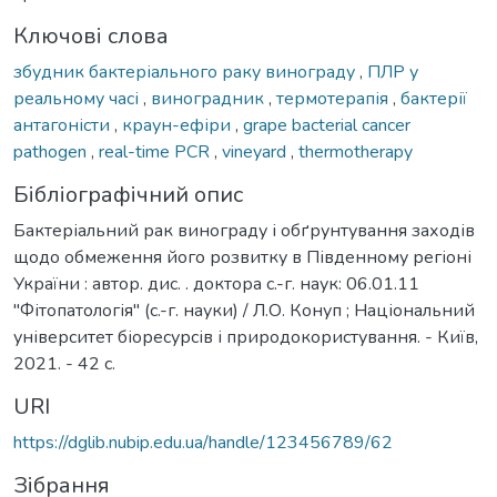
Ключові слова
збудник бактеріального раку винограду
,
ПЛР у
реальному часі
,
виноградник
,
термотерапія
,
бактерії
антагоністи
,
краун-ефіри
,
grape bacterial cancer
pathogen
,
real-time PCR
,
vineyard
,
thermotherapy
Бібліографічний опис
Бактеріальний рак винограду і обґрунтування заходів
щодо обмеження його розвитку в Південному регіоні
України : автор. дис. . доктора с.-г. наук: 06.01.11
"Фітопатологія" (с.-г. науки) / Л.О. Конуп ; Національний
університет біоресурсів і природокористування. - Київ,
2021. - 42 с.
URI
https://dglib.nubip.edu.ua/handle/123456789/62
Зібрання