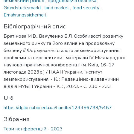
земельний ринок
,
продовольча безпека
,
Grundstücksmarkt
,
land market
,
food security
,
Ernährungssicherheit
Бібліографічний опис
Братінова М.В., Вакуленко В.Л. Особливості розвитку
земельного ринку та його вплив на продовольчу
безпеку // Формування сталого землекористування:
проблеми та перспективи : матеріали ІV Міжнародної
науково-практичної конференції (м. Київ, 16–17
листопада 2023р.) / НААН України, Інститут
землекористування. - К. : Редакційно-видавничий
відділ НУБіП України - К. : , 2023. - С. 230 - 233
URI
https://dglib.nubip.edu.ua/handle/123456789/5487
Зібрання
Тези конференцій - 2023