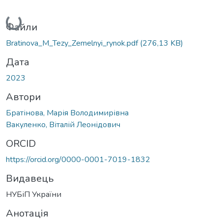
Вантажиться...
Файли
Bratinova_M_Tezy_Zemelnyi_rynok.pdf
(276,13 KB)
Дата
2023
Автори
Братінова, Марія Володимирівна
Вакуленко, Віталій Леонідович
ORCID
https://orcid.org/0000-0001-7019-1832
Видавець
НУБіП України
Анотація