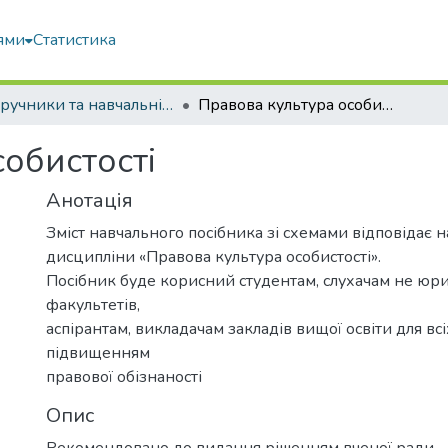
ями
Статистика
Підручники та навчальні посібники
Правова культура особистості
обистості
Анотація
Зміст навчального посібника зі схемами відповідає 
дисципліни «Правова культура особистості».
Посібник буде корисний студентам, слухачам не ю
факультетів,
аспірантам, викладачам закладів вищої освіти для всі
підвищенням
правової обізнаності
Опис