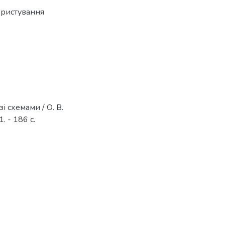
ористування
і схемами / О. В.
. - 186 с.