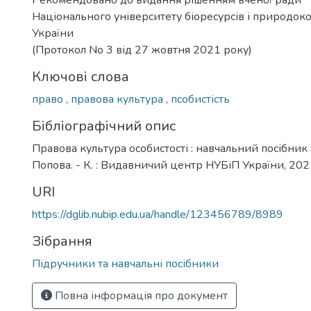
Рекомендовано до видання рішенням вченої ради
Національного університету біоресурсів і природок
України
(Протокол No 3 від 27 жовтня 2021 року)
Ключові слова
право
,
правова культура
,
псобистість
Бібліографічний опис
Правова культура особистості : навчальний посібник з
Попова. - К. : Видавничий центр НУБіП України, 2021
URI
https://dglib.nubip.edu.ua/handle/123456789/8989
Зібрання
Підручники та навчальні посібники
Повна інформація про документ