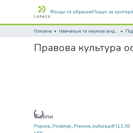
Фонди та зібрання
Пошук за критері
Головна
Навчальні та наукові видання
Правова культура ос
Вантажиться...
Файли
Popova_Posibnyk_Pravova_kultura.pdf
(13,36