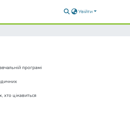
Увійти
навчальній програмі
ридичних
х, хто цікавиться