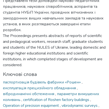
Представлені тези доповідей науково-педагогічних
працівників, наукових співробітників, аспірантів та
студентів НУБіП України, провідних вітчизняних і
закордонних вищих навчальних закладів та наукових
установ, в яких розглядаються завершені етапи
розробок.
The Proceedings presents abstracts of reports of scientific
and pedagogical workers, research staff, graduate students
and students of the NULES of Ukraine, leading domestic and
foreign higher educational institutions and scientific
institutions, in which completed stages of development are
considered.
Ключові слова
паспортизація будівель фабрики «Рошен»
,
експлуатація прецизійного обладнання
,
вібродинамічні обстеження
,
параметри вимушених
коливань
,
certification of Roshen factory buildings
,
Operation of precision equipment
,
vibrodynamic surveys
,