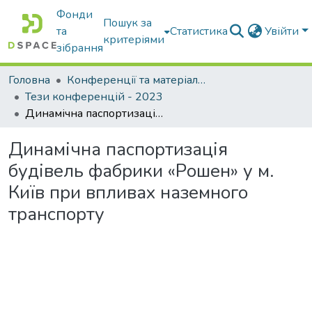
Фонди
Пошук за
та
Статистика
Увійти
критеріями
зібрання
Головна
Конференції та матеріали конференцій
Тези конференцій - 2023
Динамічна паспортизація будівель фабрики «Рошен» у м. Київ при впливах наземного транспорту
Динамічна паспортизація
будівель фабрики «Рошен» у м.
Київ при впливах наземного
транспорту