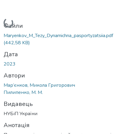
Вантажиться...
Файли
Maryenkov_M_Tezy_Dynamichna_pasportyzatsiia.pdf
(442,58 KB)
Дата
2023
Автори
Мар’єнков, Микола Григорович
Пилипенко, М. М.
Видавець
НУБіП України
Анотація