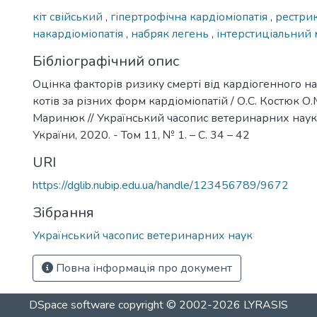
кіт свійський
,
гіпертрофічна кардіоміопатія
,
рестри
накардіоміопатія
,
набряк легень
,
інтерстиціальний
Бібліографічний опис
Оцінка факторів ризику смерті від кардіогенного на
котів за різних форм кардіоміопатій / О.С. Костюк О.
Маринюк // Український часопис ветеринарних наук. 
України, 2020. - Том 11, № 1. – С. 34 – 42
URI
https://dglib.nubip.edu.ua/handle/123456789/9672
Зібрання
Український часопис ветеринарних наук
Повна інформація про документ
DSpace software
copyright © 2002-2026
LYRASIS