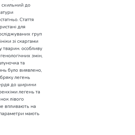
е схильний до
ратури
татньо. Стаття
ристані для
осліджуваних груп
ініки зі скаргами
у тварин. особливу
генологічних змін,
шлуночка та
нь було виявлено,
абряку легень
сердя до ширини
аренхіми легень та
нок лівого
не впливають на
і параметри мають