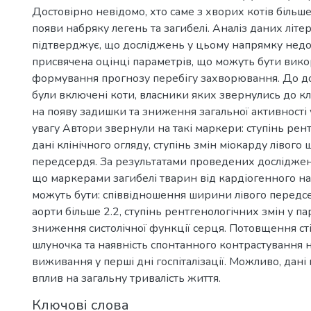
Достовірно невідомо, хто саме з хворих котів більш
появи набряку легень та загибелі. Аналіз даних літе
підтверджує, що досліджень у цьому напрямку недос
присвячена оцінці параметрів, що можуть бути вико
формування прогнозу перебігу захворювання. До д
були включені коти, власники яких звернулись до кл
на появу задишки та зниження загальної активності 
увагу Автори звернули на такі маркери: ступінь рент
дані клінічного огляду, ступінь змін міокарду лівого 
передсердя. За результатами проведених досліджен
що маркерами загибелі тварин від кардіогенного н
можуть бути: співвідношення ширини лівого перед
аорти більше 2.2, ступінь рентгенологічних змін у п
зниження систолічної функції серця. Потовщення сті
шлуночка та наявність спонтанного контрастування 
виживання у перші дні госпіталізації. Можливо, дан
вплив на загальну тривалість життя.
Ключові слова