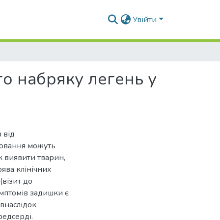
Увійти
го набряку легень у
 від
рювання можуть
к виявити тварин,
оява клінічних
(візит до
имптомів задишки є
 внаслідок
редсерді.