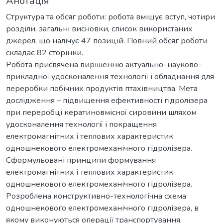
Анотація
Структура та обсяг роботи: робота вміщує вступ, чотири
розділи, загальні висновки, список використаних
джерел, що налічує 47 позицій. Повний обсяг роботи
складає 82 сторінки.
Робота присвячена вирішенню актуальної науково-
прикладної удосконалення технології і обладнання для
переробки побічних продуктів птахівництва. Мета
дослідження – підвищення ефективності гідролізера
при переробці кератиновмісної сировини шляхом
удосконалення технології і покращення
електромагнітних і теплових характеристик
одношнекового електромеханічного гідролізера.
Сформульовані принципи формування
електромагнітних і теплових характеристик
одношнекового електромеханічного гідролізера.
Розроблена конструктивно-технологічна схема
одношнекового електромеханічного гідролізера, в
якому виконуються операції транспортування,