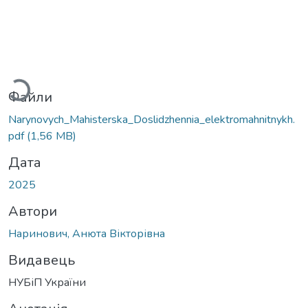
Вантажиться...
Файли
Narynovych_Mahisterska_Doslidzhennia_elektromahnitnykh.
pdf
(1,56 MB)
Дата
2025
Автори
Наринович, Анюта Вікторівна
Видавець
НУБіП України