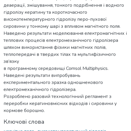
деаерації, змішування, тонкого подрібнення і водного
гідролізу кератину та короткочасного
високотемпературного гідролізу перо-пухової
сировини у тонкому шарі з впливом магнітного поля.
Наведено результати моделювання електромагнітних і
теплових процесів електромеханічного гідролізера
шляхом використання фізики магнітних полів,
теплопередачі в твердих тілах та мультифізичного
зв’язку
в програмному середовищі Comsol Multiphysics.
Наведені результати випробувань
експериментального зразка одношнекового
електромеханічного гідролізера.
Розроблено разовий технологічний регламент з
переробки кератиновмісних відходів і сировини у
кормове борошно.
Ключові слова