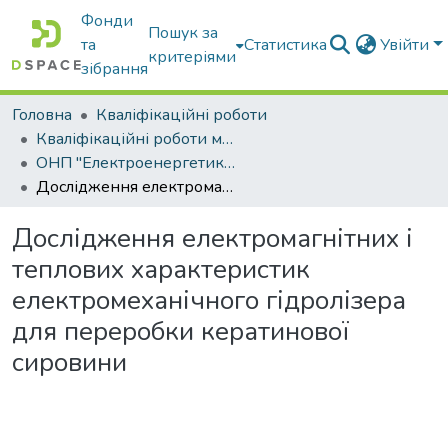
Фонди
Пошук за
та
Статистика
Увійти
критеріями
зібрання
Головна
Кваліфікаційні роботи
Кваліфікаційні роботи магістрів
ОНП "Електроенергетика, електротехніка та електромеханіка"
Дослідження електромагнітних і теплових характеристик електромеханічного гідролізера для переробки кератинової сировини
Дослідження електромагнітних і
теплових характеристик
електромеханічного гідролізера
для переробки кератинової
сировини