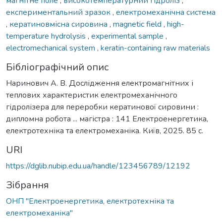
магнітне поле
,
високотемпературний гідроліз
,
експериментальний зразок
,
електромеханічна система
,
кератиновмісна сировина
,
magnetic field
,
high-
temperature hydrolysis
,
experimental sample
,
electromechanical system
,
keratin-containing raw materials
Бібліографічний опис
Наринович А. В. Дослідження електромагнітних і
теплових характеристик електромеханічного
гідролізера для переробки кератинової сировини :
дипломна робота ... магістра : 141 Електроенергетика,
електротехніка та електромеханіка. Київ, 2025. 85 с.
URI
https://dglib.nubip.edu.ua/handle/123456789/12192
Зібрання
ОНП "Електроенергетика, електротехніка та
електромеханіка"