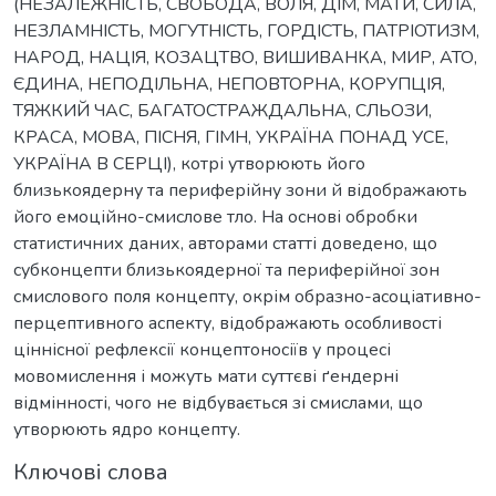
(НЕЗАЛЕЖНІСТЬ, СВОБОДА, ВОЛЯ, ДІМ, МАТИ, СИЛА,
НЕЗЛАМНІСТЬ, МОГУТНІСТЬ, ГОРДІСТЬ, ПАТРІОТИЗМ,
НАРОД, НАЦІЯ, КОЗАЦТВО, ВИШИВАНКА, МИР, АТО,
ЄДИНА, НЕПОДІЛЬНА, НЕПОВТОРНА, КОРУПЦІЯ,
ТЯЖКИЙ ЧАС, БАГАТОСТРАЖДАЛЬНА, СЛЬОЗИ,
КРАСА, МОВА, ПІСНЯ, ГІМН, УКРАЇНА ПОНАД УСЕ,
УКРАЇНА В СЕРЦІ), котрі утворюють його
близькоядерну та периферійну зони й відображають
його емоційно-смислове тло. На основі обробки
статистичних даних, авторами статті доведено, що
субконцепти близькоядерної та периферійної зон
смислового поля концепту, окрім образно-асоціативно-
перцептивного аспекту, відображають особливості
ціннісної рефлексії концептоносіїв у процесі
мовомислення і можуть мати суттєві ґендерні
відмінності, чого не відбувається зі смислами, що
утворюють ядро концепту.
Ключові слова