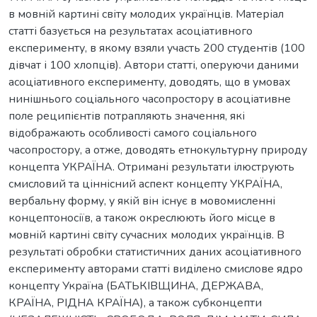
в мовній картині світу молодих українців. Матеріал
статті базується на результатах асоціативного
експерименту, в якому взяли участь 200 студентів (100
дівчат і 100 хлопців). Автори статті, оперуючи даними
асоціативного експерименту, доводять, що в умовах
нинішнього соціального часопростору в асоціативне
поле реципієнтів потрапляють значення, які
відображають особливості самого соціального
часопростору, а отже, доводять етнокультурну природу
концепта УКРАЇНА. Отримані результати ілюструють
смисловий та ціннісний аспект концепту УКРАЇНА,
вербальну форму, у якій він існує в мовомисленні
концептоносіїв, а також окреслюють його місце в
мовній картині світу сучасних молодих українців. В
результаті обробки статистичних даних асоціативного
експерименту авторами статті виділено смислове ядро
концепту Україна (БАТЬКІВЩИНА, ДЕРЖАВА,
КРАЇНА, РІДНА КРАЇНА), а також субконцепти