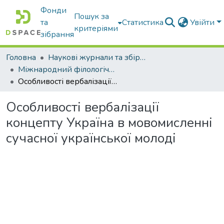
Фонди
Пошук за
та
Статистика
Увійти
критеріями
зібрання
Головна
Наукові журнали та збірники видань
Міжнародний філологічний часопис
Особливості вербалізації концепту Україна в мовомисленні сучасної української молоді
Особливості вербалізації
концепту Україна в мовомисленні
сучасної української молоді