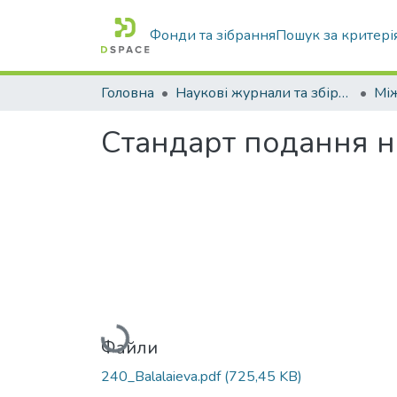
Фонди та зібрання
Пошук за критері
Головна
Наукові журнали та збірники видань
Cтандарт подання н
Вантажиться...
Файли
240_Balalaieva.pdf
(725,45 KB)