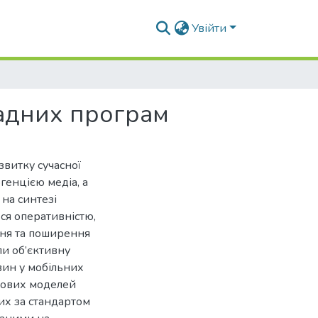
Увійти
адних програм
звитку сучасної
ргенцією медіа, а
 на синтезі
ся оперативністю,
ння та поширення
и об’єктивну
вин у мобільних
 нових моделей
них за стандартом