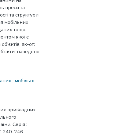
даними на
ь преси та
сті та структури
ля мобільних
даних тощо.
ентом якої є
б’єктів, як-от:
 об’єкти, наведено
даних
,
мобільні
них прикладних
ального
їни. Серія :
 С. 240-246