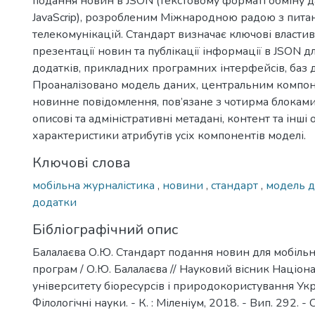
подання новин в JSON (текстовому форматі обміну 
JavaScrip), розробленим Міжнародною радою з питан
телекомунікацій. Стандарт визначає ключові властиво
презентації новин та публікації інформації в JSON д
додатків, прикладних програмних інтерфейсів, баз 
Проаналізовано модель даних, центральним компон
новинне повідомлення, пов’язане з чотирма блоками о
описові та адміністративні метадані, контент та інші
характеристики атрибутів усіх компонентів моделі.
Ключові слова
мобільна журналістика
,
новини
,
стандарт
,
модель 
додатки
Бібліографічний опис
Балалаєва О.Ю. Cтандарт подання новин для мобіль
програм / О.Ю. Балалаєва // Науковий вісник Націон
університету біоресурсів і природокористування Укра
Філологічні науки. - К. : Міленіум, 2018. - Вип. 292. -