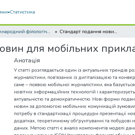
ями
Статистика
Міжнародний філологічний часопис
Cтандарт подання новин для мобільних прикладних програм
овин для мобільних прикл
Анотація
У статті розглядається один із актуальних трендів ро
журналістики, пов’язаних із дигіталізацією та конве
саме – появою мобільної журналістики, яка базується
новітніх інформаційних технологій і характеризуєть
актуальністю та демократичністю. Нові форми пода
новин за допомогою мобільних комунікацій зумовил
потребу в стандартизації процедури презентації но
додатках, теоретичному обґрунтуванні та побудові
даних. Метою статті є аналіз компонентів моделі да