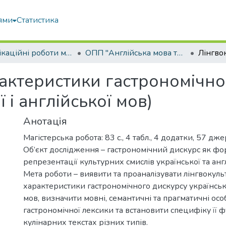
ями
Статистика
Кваліфікаційні роботи магістрів
ОПП "Англійська мова та друга іноземна мова"
актеристики гастрономічно
 і англійської мов)
Анотація
Магістерська робота: 83 с., 4 табл., 4 додатки, 57 дже
Об’єкт дослідження – гастрономічний дискурс як фо
репрезентації культурних смислів української та анг
Мета роботи – виявити та проаналізувати лінгвокуль
характеристики гастрономічного дискурсу українсько
мов, визначити мовні, семантичні та прагматичні осо
гастрономічної лексики та встановити специфіку її 
кулінарних текстах різних типів.