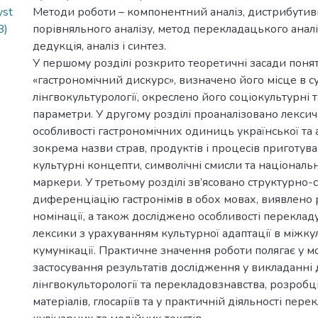
yst
Методи роботи – компонентний аналіз, дистрибутивн
B)
порівняльного аналізу, метод перекладацького аналіз
дедукція, аналіз і синтез.
У першому розділі розкрито теоретичні засади поня
«гастрономічний дискурс», визначено його місце в с
лінгвокультурології, окреслено його соціокультурні 
параметри. У другому розділі проаналізовано лексичн
особливості гастрономічних одиниць української та а
зокрема назви страв, продуктів і процесів приготув
культурні концепти, символічні смисли та національ
маркери. У третьому розділі зв’ясовано структурно
диференціацію гастронімів в обох мовах, виявлено 
номінації, а також досліджено особливості переклад
лексики з урахуванням культурної адаптації в міжку
кумунікації. Практичне значення роботи полягає у м
застосування результатів дослідження у викладанні 
лінгвокульторології та перекладовзнавства, розробц
матеріалів, глосаріїв та у практичній діяльності перек