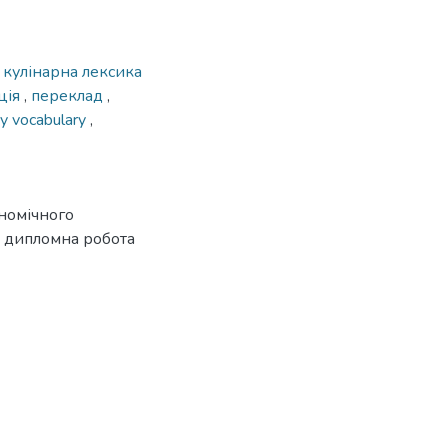
,
кулінарна лексика
ція
,
переклад
,
ry vocabulary
,
ономічного
 : дипломна робота