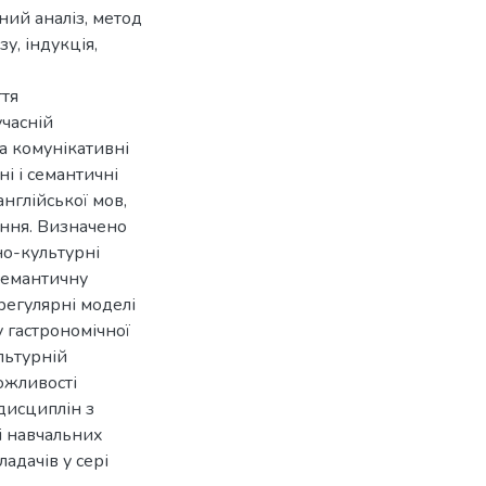
ий аналіз, метод
у, індукція,
ття
учасній
та комунікативні
і і семантичні
нглійської мов,
ання. Визначено
но-культурні
-семантичну
регулярні моделі
у гастрономічної
льтурній
ожливості
дисциплін з
і навчальних
ладачів у сері