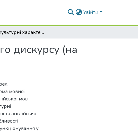
Увійти
Лінгвокультурні характеристики гастрономічного дискурсу (на матеріалі української і англійської мов)
го дискурсу (на
рел.
рма мовної
лійської мов.
турні
ї та англійської
бливості
функціонування у