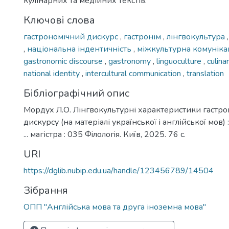
кулінарних та медійних текстів.
Ключові слова
гастрономічний дискурс
,
гастронім
,
лінгвокультура
,
національна індентичність
,
міжкультурна комуніка
gastronomic discourse
,
gastronomy
,
linguoculture
,
culina
national identity
,
intercultural communication
,
translation
Бібліографічний опис
Мордух Л.О. Лінгвокультурні характеристики гастр
дискурсу (на матеріалі української і англійської мов)
... магістра : 035 Фiлoлoгiя. Київ, 2025. 76 с.
URI
https://dglib.nubip.edu.ua/handle/123456789/14504
Зібрання
ОПП "Англійська мова та друга іноземна мова"