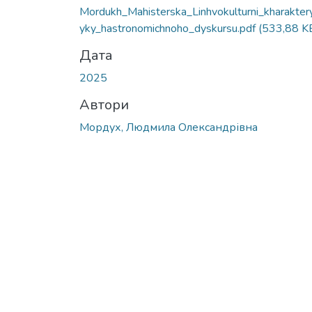
Mordukh_Mahisterska_Linhvokulturni_kharakter
yky_hastronomichnoho_dyskursu.pdf
(533,88 K
Дата
2025
Автори
Мордух, Людмила Олександрівна