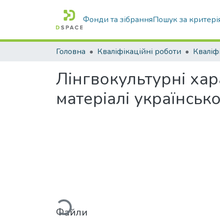
Фонди та зібрання
Пошук за критері
Головна
Кваліфікаційні роботи
Лінгвокультурні хар
матеріалі української
Вантажиться...
Файли