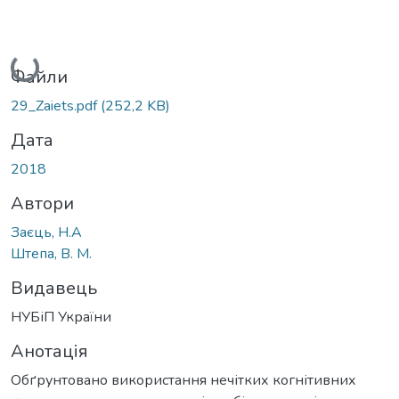
Вантажиться...
Файли
29_Zaiets.pdf
(252,2 KB)
Дата
2018
Автори
Заєць, Н.А
Штепа, В. М.
Видавець
НУБіП України
Анотація
Обґрунтовано використання нечітких когнітивних