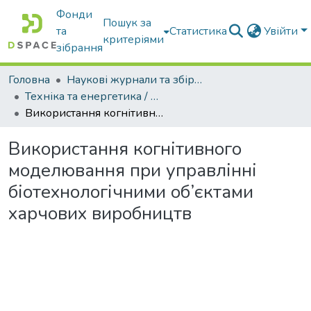
Фонди
Пошук за
та
Статистика
Увійти
критеріями
зібрання
Головна
Наукові журнали та збірники видань
Техніка та енергетика / Machinery & Energetics
Використання когнітивного моделювання при управлінні біотехнологічними об’єктами харчових виробництв
Використання когнітивного
моделювання при управлінні
біотехнологічними об’єктами
харчових виробництв