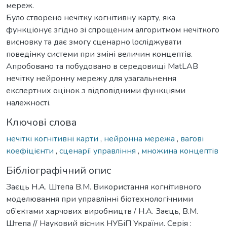
мереж.
Було створено нечітку когнітивну карту, яка
функціонує згідно зі cпрощеним алгоритмом нечіткого
висновку та дає змогу сценарно lосліджувати
поведінку системи при зміні величин концептів.
Апробовано та побудовано в середовищі MatLAB
нечітку нейронну мережу для узагальнення
експертних оцінок з відповідними функціями
належності.
Ключові слова
нечіткі когнітивні карти
,
нейронна мережа
,
вагові
коефіцієнти
,
сценарії управління
,
множина концептів
Бібліографічний опис
Заєць Н.А. Штепа В.М. Використання когнітивного
моделювання при управлінні біотехнологічними
об’єктами харчових виробництв / Н.А. Заєць, В.М.
Штепа // Науковий вісник НУБіП України. Серія :