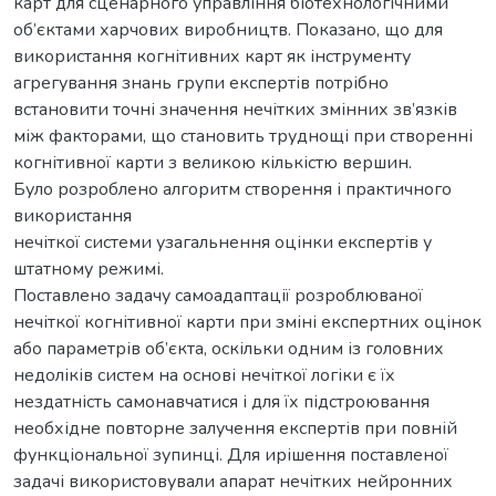
карт для сценарного управління біотехнологічними
об’єктами харчових виробництв. Показано, що для
використання когнітивних карт як інструменту
агрегування знань групи експертів потрібно
встановити точні значення нечітких змінних зв’язків
між факторами, що становить труднощі при створенні
когнітивної карти з великою кількістю вершин.
Було розроблено алгоритм створення і практичного
використання
нечіткої системи узагальнення оцінки експертів у
штатному режимі.
Поставлено задачу самоадаптації розроблюваної
нечіткої когнітивної карти при зміні експертних оцінок
або параметрів об’єкта, оскільки одним із головних
недоліків систем на основі нечіткої логіки є їх
нездатність самонавчатися і для їх підстроювання
необхідне повторне залучення експертів при повній
функціональної зупинці. Для ирішення поставленої
задачі використовували апарат нечітких нейронних