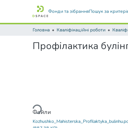
Фонди та зібрання
Пошук за критері
Головна
Кваліфікаційні роботи
Профілактика булінг
Вантажиться...
Файли
Kozhushko_Mahisterska_Profilaktyka_bulinhu.p