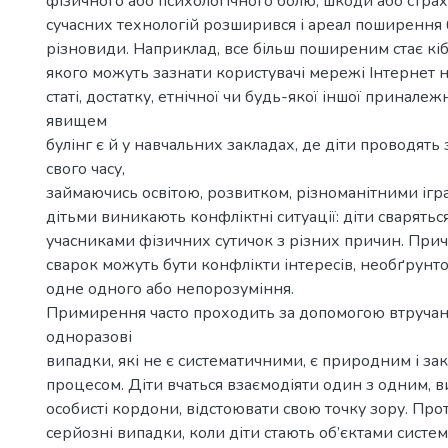
фізичного або психологічного болю, шкоди або страх
сучасних технологій розширився і ареал поширення б
різновиди. Наприклад, все більш поширеним стає кіб
якого можуть зазнати користувачі мережі Інтернет н
статі, достатку, етнічної чи будь-якої іншої приналеж
явищем
булінг є й у навчальних закладах, де діти проводять
свого часу,
займаючись освітою, розвитком, різноманітними ігра
дітьми виникають конфліктні ситуації: діти сваряться
учасниками фізичних сутичок з різних причин. При
сварок можуть бути конфлікти інтересів, необґрунт
одне одного або непорозуміння.
Примирення часто проходить за допомогою втручан
одноразові
випадки, які не є систематичними, є природним і з
процесом. Діти вчаться взаємодіяти один з одним, 
особисті кордони, відстоювати свою точку зору. Прот
серйозні випадки, коли діти стають об’єктами систе