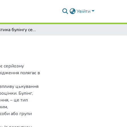
Увійти
Профілактика булінгу серед дітей і молоді
ає серйозну
слідження полягає в
 впливу цькування
ооцінки. Булінг,
ння, – це тип
ним,
соби або групи