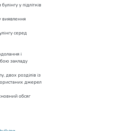
улінгу у підлітків
су виявлення
улінгу серед
одолання і
жбою закладу
у, двох розділів із
икористаних джерел
сновний обсяг