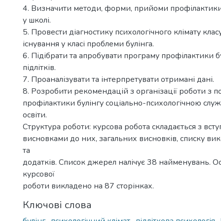
4. Визначити методи, форми, прийоми профілактики б
у школі.
5. Провести діагностику психологічного клімату кла
існування у класі проблеми булінга.
6. Підібрати та апробувати програму профілактики б
підлітків.
7. Проаналізувати та інтерпретувати отримані дані.
8. Розробити рекомендацій з організації роботи з п
профілактики булінгу соціально-психологічною слу
освіти.
Структура роботи: курсова робота складається з вступ
висновками до них, загальних висновків, списку в
та
додатків. Список джерел налічує 38 найменувань. О
курсової
роботи викладено на 87 сторінках.
Ключові слова