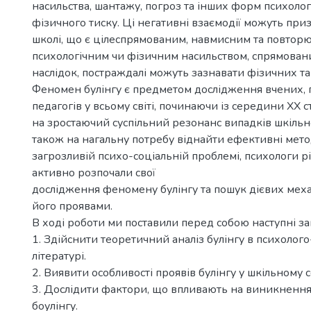
насильства, шантажу, погроз та інших форм психолог
фізичного тиску. Ці негативні взаємодії можуть приз
школі, що є цілеспрямованим, навмисним та повтор
психологічним чи фізичним насильством, спрямованим
наслідок, постраждалі можуть зазнавати фізичних т
Феномен булінгу є предметом дослідження вчених, п
педагогів у всьому світі, починаючи із середини ХХ 
на зростаючий суспільний резонанс випадків шкільно
також на нагальну потребу віднайти ефективні мето
загрозливій психо-соціальній проблемі, психологи р
активно розпочали свої
дослідження феномену булінгу та пошук дієвих меха
його проявами.
В ході роботи ми поставили перед собою наступні за
1. Здійснити теоретичний аналіз булінгу в психолого
літературі.
2. Виявити особливості проявів булінгу у шкільному 
3. Дослідити фактори, що впливають на виникненн
боулінгу.