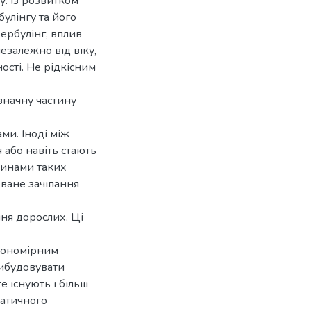
у. Із розвитком
улінгу та його
ербулінг, вплив
езалежно від віку,
ності. Не рідкісним
 значну частину
ми. Іноді між
 або навіть стають
чинами таких
оване зачіпання
ня дорослих. Ці
акономірним
вибудовувати
е існують і більш
матичного