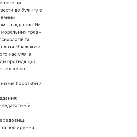
ічного чи
вести до булінгу в
юваним
 на підлітків. Як
а моральних травм.
сихологів та
століття. Зважаючи
го насилля, а
ди протидії цій
ізних країн
нізмів боротьби з
вдання:
-педагогічній
середовищі.
я та поширення