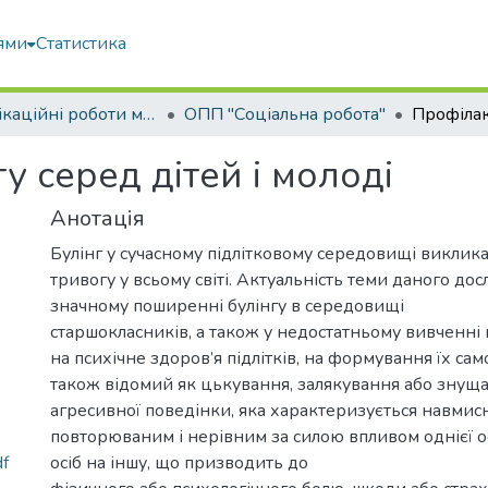
ями
Статистика
Кваліфікаційні роботи магістрів
ОПП "Соціальна робота"
у серед дітей і молоді
Анотація
Булінг у сучасному підлітковому середовищі виклик
тривогу у всьому світі. Актуальність теми даного до
значному поширенні булінгу в середовищі
старшокласників, а також у недостатньому вивченні
на психічне здоров’я підлітків, на формування їх сам
також відомий як цькування, залякування або знуща
агресивної поведінки, яка характеризується навмис
повторюваним і нерівним за силою впливом однієї о
df
осіб на іншу, що призводить до