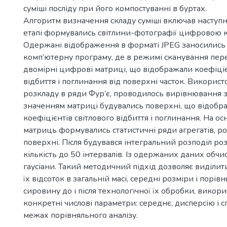
суміші посліду при його компостуванні в буртах.
Алгоритм визначення складу суміші включав наступні
етапі формувались світлини-фотографії цифровою 
Одержані відображення в форматі JPEG заносились 
комп’ютерну програму, де в режимі сканування пер
двомірні цифрові матриці, що відображали коефіціє
відбиття і поглинання від поверхні часток. Викорис
розкладу в ряди Фур’є, проводилось вирівнювання з
значенням матриці будувались поверхні, що відобр
коефіцієнтів світлового відбиття і поглинання. На ос
матриць формувались статистичні ряди агрегатів, р
поверхні. Після будувався інтегральний розподіл розм
кількість до 50 інтервалів. Із одержаних даних обч
гаусіани. Такий методичний підхід дозволяє виділити
їх відсоток в загальній масі, середні розміри і порі
сировину до і після технологічної їх обробки, викор
конкретні числові параметри: середнє, дисперсію і 
межах порівняльного аналізу.