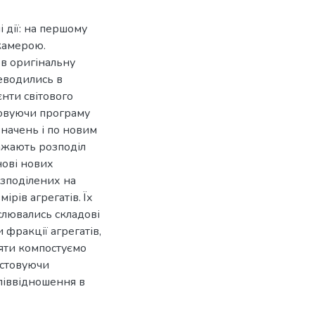
 дії: на першому
камерою.
в оригінальну
еводились в
нти світового
товуючи програму
начень і по новим
ажають розподіл
нові нових
озподілених на
ірів агрегатів. Їх
ислювались складові
 фракції агрегатів,
вняти компостуємо
истовуючи
співвідношення в