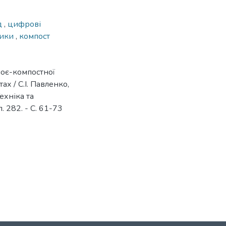
д
,
цифрові
ники
,
компост
гноє-компостної
ах / С.І. Павленко,
ехніка та
. 282. - С. 61-73