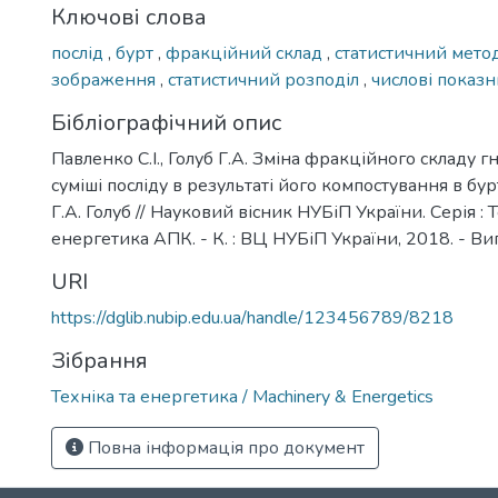
Ключові слова
послід
,
бурт
,
фракційний склад
,
статистичний мето
зображення
,
статистичний розподіл
,
числові показ
Бібліографічний опис
Павленко С.І., Голуб Г.А. Зміна фракційного складу 
суміші посліду в результаті його компостування в бурт
Г.А. Голуб // Науковий вісник НУБіП України. Серія : Т
енергетика АПК. - К. : ВЦ НУБіП України, 2018. - Вип
URI
https://dglib.nubip.edu.ua/handle/123456789/8218
Зібрання
Техніка та енергетика / Machinery & Energetics
Повна інформація про документ