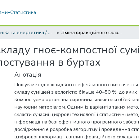
ями
Статистика
Техніка та енергетика / Machinery & Energetics
Зміна фракційного складу гноє-компостної суміші посліду в результаті його компостування в буртах
кладу гноє-компостної сумі
постування в буртах
Анотація
Пошук методів швидкого і ефективного визначення
складу сумішей з вологістю більше 40–50 %, до яких
компостуємо органічна сировина, являється об’єкти
науковим матеріалом. Одним із варіантів таких мет
скласти сучасні цифрові технології і статистичні ме
інформації на базі ефективного програмного забез
дослідження є розробка алгоритму і проведення ста
цифрової інформації світлин фракційного складу г