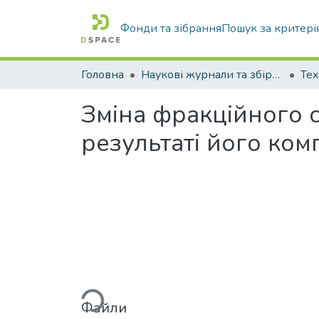
Фонди та зібрання
Пошук за критері
Головна
Наукові журнали та збірники видань
Зміна фракційного с
результаті його ком
Вантажиться...
Файли