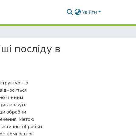
Увійти
ші посліду в
 структурнго
 відноситься
вно цінним
одик можуть
тоди обробки
печення. Метою
тистичної обробки
ноє-компостної