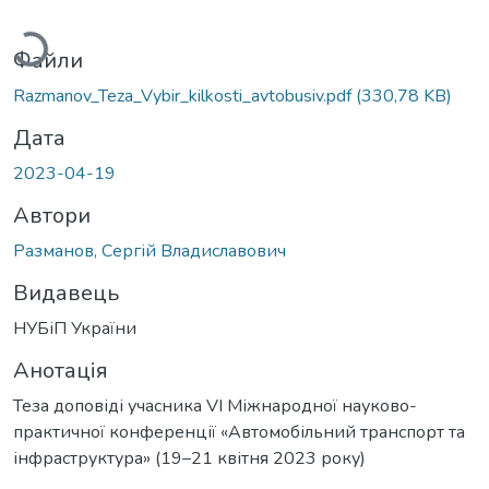
ажиться...
Файли
Razmanov_Teza_Vybir_kilkosti_avtobusiv.pdf
(330,78 KB)
Дата
2023-04-19
Автори
Разманов, Сергій Владиславович
Видавець
НУБіП України
Анотація
Теза доповіді учасника VІ Міжнародної науково-
практичної конференції «Автомобільний транспорт та
інфраструктура» (19–21 квітня 2023 року)