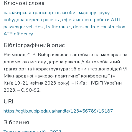
Ключові слова
пасажирські транспортні засоби
,
маршрут руху
,
побудова дерева рішень
,
ефективність роботи АТП
,
passenger vehicles
,
traffic route
,
decision tree construction
,
ATP efficiency
Бібліографічний опис
Разманов, С. В. Вибір кількості автобусів на маршруті за
допомогою методу дерева рішень // Автомобільний
транспорт та інфраструктура : збірник тез доповідей VІ
Міжнародної науково-практичної конференції (м.
Київ,19-21 квітня 2023 року). – Київ : НУБіП України,
2023. – С. 90-92.
URI
https://dglib.nubip.edu.ua/handle/123456789/16187
Зібрання
Тези конференцій - 2023