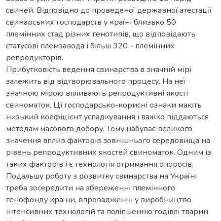
свиней. Відповідно до проведеної державної атестації
свинарських господарств у країні близько 50
племінних стад різних генотипів, що відповідають
статусові племзавода і більш 320 - племінних
репродукторів.
Прибутковість ведення свинарства в значній мірі
залежить від відтворювального процесу. На неї
значною мірою впливають репродуктивні якості
свиноматок. Ці господарсько-корисні ознаки мають
низький коефіцієнт успадкування і важко піддаються
методам масового добору. Тому набуває великого
значення вплив факторів зовнішнього середовища на
рівень репродуктивних якостей свиноматок. Одним із
таких факторів і є технологія отримання опоросів.
Подальшу роботу з розвитку свинарства на Україні
треба зосередити на збереженні племінного
генофонду країни, впровадженні у виробництво
інтенсивних технологій та поліпшенню годівлі тварин.