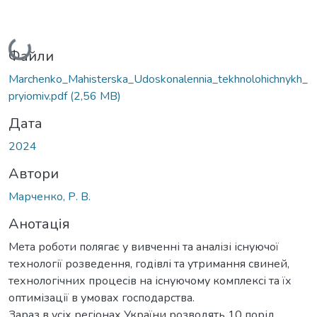
Вантажиться...
Файли
Marchenko_Mahisterska_Udoskonalennia_tekhnolohichnykh_
pryiomiv.pdf
(2,56 MB)
Дата
2024
Автори
Марченко, Р. В.
Анотація
Мета роботи полягає у вивченні та аналізі існуючої
технології розведення, годівлі та утримання свиней,
технологічних процесів на існуючому комплексі та їх
оптимізації в умовах господарства.
Зараз в усіх регіонах України розводять 10 порід