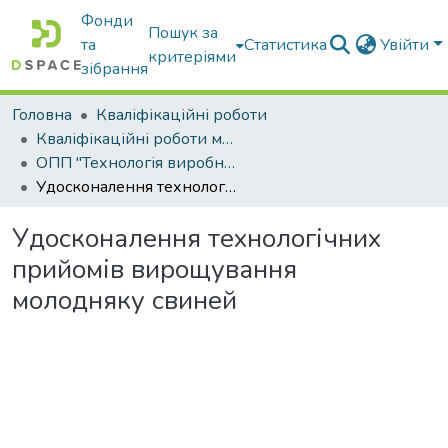
Фонди
Пошук за
та
Статистика
Увійти
критеріями
зібрання
Головна
Кваліфікаційні роботи
Кваліфікаційні роботи магістрів
ОПП "Технологія виробництва і переробки продукції тваринництва"
Удосконалення технологічних прийомів вирощування молодняку свиней
Удосконалення технологічних
прийомів вирощування
молодняку свиней