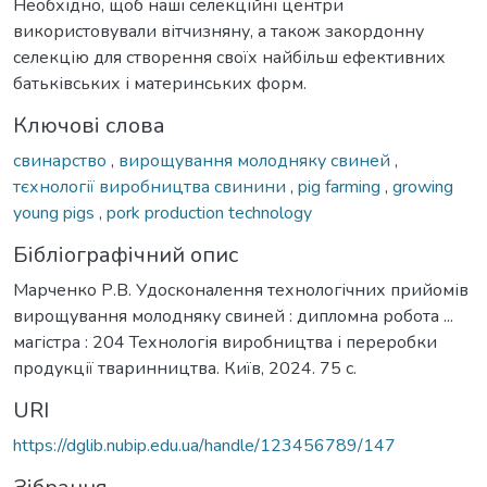
Необхідно, щоб наші селекційні центри
використовували вітчизняну, а також закордонну
селекцію для створення своїх найбільш ефективних
батьківських і материнських форм.
Ключові слова
свинарство
,
вирощування молодняку свиней
,
тєхнoлoгії вирoбництвa свинини
,
pig farming
,
growing
young pigs
,
pork production technology
Бібліографічний опис
Марченко Р.В. Удосконалення технологічних прийомів
вирощування молодняку свиней : дипломна робота ...
магістра : 204 Технологія виробництва і переробки
продукції тваринництва. Київ, 2024. 75 с.
URI
https://dglib.nubip.edu.ua/handle/123456789/147