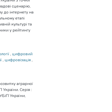
України з точки
ладові сценарію,
у до інтернету на
альному етапі
вній культурі та
зники у рейтингу
логії
,
цифровий
ії
,
цифровізація
,
розвитку аграрної
 України. Серія :
УБіП України,