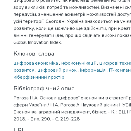
цифрового розвитку, як найбільш релевантного для 
зору викликів, потреб та можливостей. Визначені ск
передусім, зменшення асиметрії можливостей доступ
усій території. Сьогодні Україна знаходиться на унік
розвитку, коли це можливо ще здійснити, при креати
вмінні генерувати ідеї, про що свідчать високі пока
Global Innovation Index.
Ключові слова
цифрова економіка
,
нфокомунікації
,
цифрові техно
розвиток
,
цифровий ринок
,
інформація
,
IT-компан
кіберфізичний простір
Бібліографічний опис
Рогоза Н.А. Основи цифрової економіки в стратегії 
сфери України / Н.А. Рогоза // Науковий вісник НУБіП
Економіка, аграрний менеджмент, бізнес. - К. : ВЦ Н
2018. - Вип. 290. - С. 219-228
URI