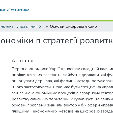
ями
Статистика
Економіка і управління бізнесом
Основи цифрової економіки в стратегії розвитку аграрної сфери України
номіки в стратегії розвит
Анотація
Перед економікою України постали складні й важлив
вирішення яких залежить майбутнє держави: які фу
виконувати держава, які форми і методи регулюван
цього застосовувати, якою має бути специфіка упра
соціально-економічних процесів в аграрному сектор
розвитку сільських територій. У сукупності це свідчи
основні проблеми змінили вектор у бік сфери управлі
площину її економічних методів на цифровихзасада