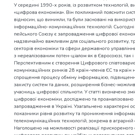
У середині 1990-х років, із розвитком технологій, 
«цифрова економіка». Він покликаний пояснити сис
відносин, що виникли, та були засновані на викори
інформаційно-комунікаційних технологій. Сьогодні 
пейського Союзу є запровадження цифрової економ
надзвичайно важливим для соціального розвитку, 
секторів економіки та сфери державного управління
з нереалізованим потен-ціалом як в Євросоюзі, так і 
Перспективним є створення Цифрового співтоварис
комунікаційних ринків 28 країн-членів ЄС та країн 
спрощення процесу обміну інформацією, підвищенн
захисту систем та даних, розширення бізнес-можлив
учасниць цифрової спільноти. У статті визначено зміс
цифрової економіки, досліджено та проаналізовано 
запровадження в Україні. Узагальнено характерні ос
показники рівня розвитку та проникнення інформа
телекомунікаційних технологій, зокрема в аграрній 
Наголошено на можливості реалізації прискореного