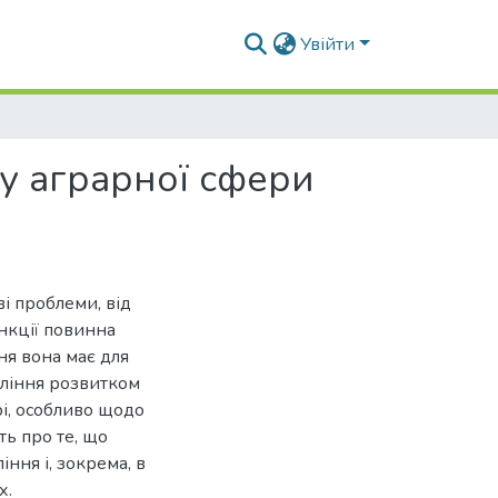
Увійти
ку аграрної сфери
і проблеми, від
нкції повинна
ня вона має для
вління розвитком
і, особливо щодо
ть про те, що
ння і, зокрема, в
х.