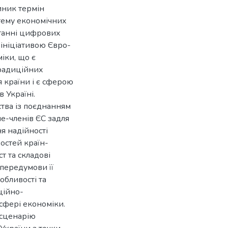
виник термін
тему економічних
станні цифрових
ініціативою Євро-
іки, що є
традиційних
 країни і є сферою
в Україні.
тва із поєднанням
не-членів ЄС задля
я надійності
остей країн-
т та складові
передумови її
обливості та
ційно-
сфері економіки.
 сценарію