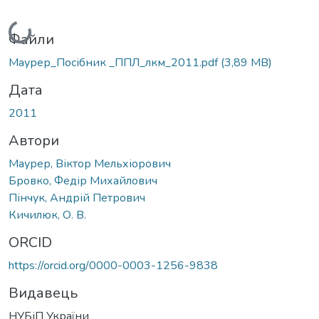
Вантажиться...
Файли
Маурер_Посібник _ППЛ_лкм_2011.pdf
(3,89 MB)
Дата
2011
Автори
Маурер, Віктор Мельхіорович
Бровко, Федір Михайлович
Пінчук, Андрій Петрович
Кичилюк, О. В.
ORCID
https://orcid.org/0000-0003-1256-9838
Видавець
НУБіП України