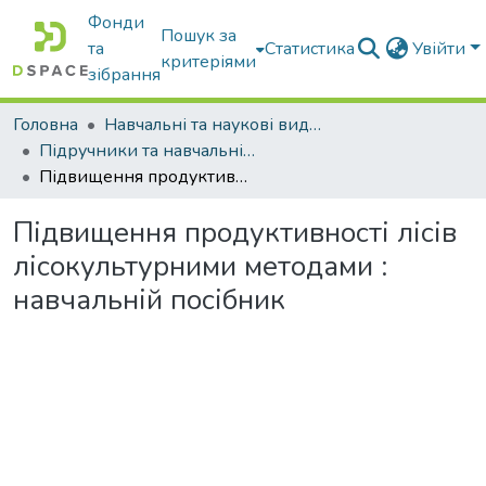
Фонди
Пошук за
та
Статистика
Увійти
критеріями
зібрання
Головна
Навчальні та наукові видання
Підручники та навчальні посібники
Підвищення продуктивності лісів лісокультурними методами : навчальній посібник
Підвищення продуктивності лісів
лісокультурними методами :
навчальній посібник