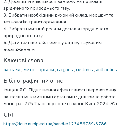
2. Дослідити властивості вантажу на прикладі
зрідженого природнього газу.
3. Вибрати необхідний рухомий склад, маршрут та
технологію транспортування.
4. Вибрати митний режим доставки зрідженого
природнього газу.
5. Дати техніко-економічну оцінку науковим
дослідженням.
Ключові слова
вантажі
,
митні
,
органи
,
cargoes
,
customs
,
authorities
Бібліографічний опис
Іонцев Я.О. Підвищення ефективності перевезення
вантажів між митними органами : дипломна робота ...
магістра : 275 Транспортні технології. Київ, 2024. 92с.
URI
https://dglib.nubip.edu.ua/handle/123456789/3786