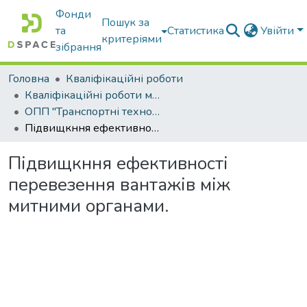
Фонди
Пошук за
та
Статистика
Увійти
критеріями
зібрання
Головна
Кваліфікаційні роботи
Кваліфікаційні роботи магістрів
ОПП "Транспортні технології на автомобільному транспорті"
Підвищкння ефективності перевезення вантажів між митними органами.
Підвищкння ефективності
перевезення вантажів між
митними органами.