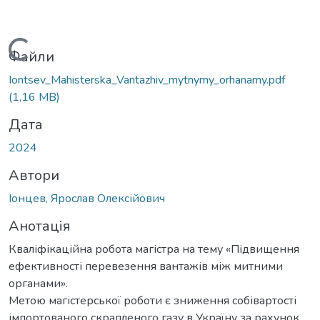
Вантажиться...
Файли
Iontsev_Mahisterska_Vantazhiv_mytnymy_orhanamy.pdf
(1,16 MB)
Дата
2024
Автори
Іонцев, Ярослав Олексійович
Анотація
Кваліфікаційна робота магістра на тему «Підвищення
ефективності перевезення вантажів між митними
органами».
Метою магістерської роботи є зниження собівартості
імпортованого скрапленого газу в Україну за рахунок