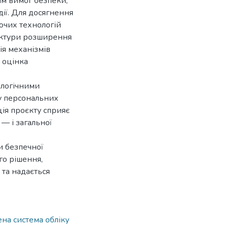
ям вимог безпеки,
дії. Для досягнення
уючих технологій
тектури розширення
ція механізмів
 оцінка
ологічними
у персональних
ія проєкту сприяє
 — і загальної
и безпечної
го рішення,
 та надається
на система обліку