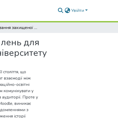
Увійти
Формування захищеної системи обліку повідомлень для інформаційно-освітньої системи середовища університету
млень для
ніверситету
 століття, що
т взаємодії між
маційно-освітні
м комунікувати у
 аудиторії. Проте у
Moodle, виникає
відомленнями з
ження історії