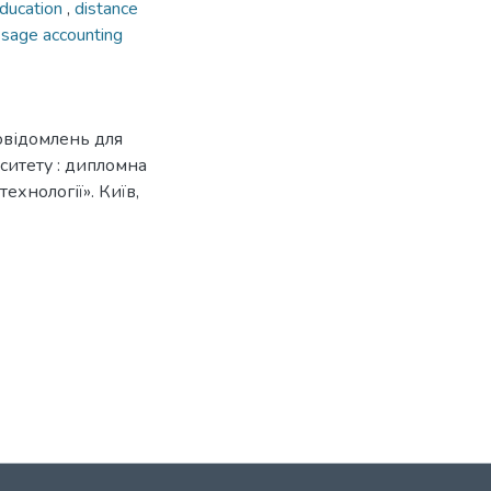
 education
,
distance
sage accounting
овідомлень для
ситету : дипломна
технології». Київ,