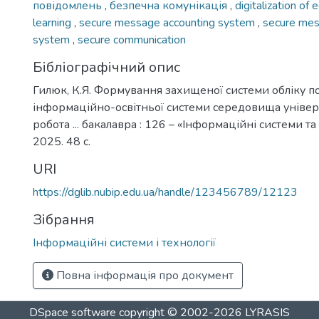
повідомлень
,
безпечна комунікація
,
digitalization of
learning
,
secure message accounting system
,
secure mes
system
,
secure communication
Бібліографічний опис
Гилюк, К.Я. Формування захищеної системи обліку п
інформаційно-освітньої системи середовища універ
робота ... бакалавра : 126 – «Інформаційні системи та 
2025. 48 с.
URI
https://dglib.nubip.edu.ua/handle/123456789/12123
Зібрання
Інформаційні системи і технології
Повна інформація про документ
DSpace software
copyright © 2002-2026
LYRASIS