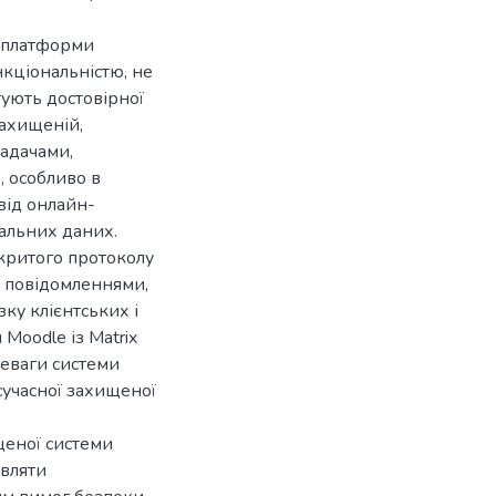
у платформи
кціональністю, не
тують достовірної
захищеній,
ладачами,
, особливо в
від онлайн-
нальних даних.
критого протоколу
 повідомленнями,
ку клієнтських і
 Moodle із Matrix
реваги системи
учасної захищеної
щеної системи
авляти