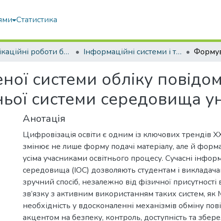
ями
Статистика
Кваліфікаційні роботи бакалаврів
Інформаційні системи і технології
ої системи обліку повідо
ньої системи середовища у
Анотація
Цифровізація освіти є одним із ключових трендів XXI
змінює не лише форму подачі матеріалу, але й форма
усіма учасниками освітнього процесу. Сучасні інфор
середовища (ІОС) дозволяють студентам і викладача
зручний спосіб, незалежно від фізичної присутності в
зв’язку з активним використанням таких систем, як 
необхідність у вдосконаленні механізмів обміну по
акцентом на безпеку, контроль, доступність та збере