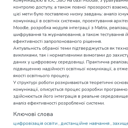
комунікацією в ІОС ЗВО на базі Moodle, з урахуванн
контролю доступу, а також повної прозорості взаємо
цієї мети було поставлено низку завдань: аналіз існ
комунікації в освітніх системах, проектування архі
Moodle, розробка модуля інтеграції з Matrix, реаліза
шифрування та журналювання, а також тестування й
ефективності запропонованого рішення.
Актуальність обраної теми підтверджується як техн
викликами, так і нормативними вимогами до захист
даних у цифровому середовищі. Практична реалізац
підвищенню надійності освітньої комунікації, а отже
якості освітнього процесу.
У структурі роботи розкриваються теоретичні основ
комунікації, описується процес розробки програмно
здійснюється його інтеграція в реальне середовище
аналіз ефективності розробленої системи.
Ключові слова
цифровізація освіти
,
дистанційне навчання
,
захище