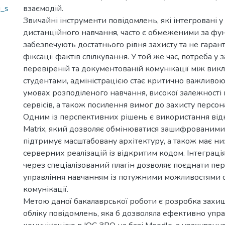
i_s
взаємодій.
Звичайні інструменти повідомлень, які інтегровані 
дистанційного навчання, часто є обмеженими за фун
забезпечують достатнього рівня захисту та не гаран
фіксації фактів спілкування. У той же час, потреба у 
перевіреній та документованій комунікації між вик
студентами, адміністрацією стає критично важливою
умовах розподіленого навчання, високої залежності 
сервісів, а також посилення вимог до захисту персо
Одним із перспективних рішень є використання від
Matrix, який дозволяє обмінюватися зашифрованими
підтримує масштабовану архітектуру, а також має низ
серверних реалізацій із відкритим кодом. Інтеграція
через спеціалізований плагін дозволяє поєднати пе
управління навчанням із потужними можливостями с
комунікації.
Метою даної бакалаврської роботи є розробка захи
обліку повідомлень, яка б дозволяла ефективно упр