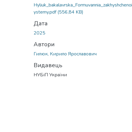
Hyliuk_bakalavrska_Formuvannia_zakhyshcheno
ystemy.pdf
(556,84 KB)
Дата
2025
Автори
Гилюк, Кирило Ярославович
Видавець
НУБіП України