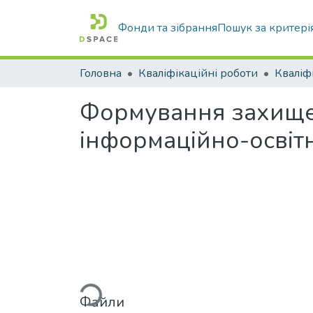
Фонди та зібрання
Пошук за критері
Головна
Кваліфікаційні роботи
Формування захищен
інформаційно-освіт
Вантажиться...
Файли