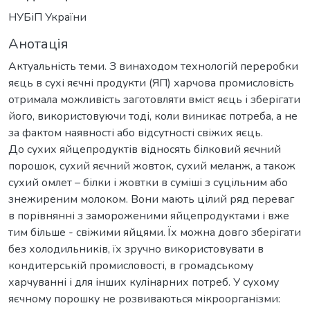
НУБіП України
Анотація
Актуальність теми. З винаходом технологій переробки
яєць в сухі яєчні продукти (ЯП) харчова промисловість
отримала можливість заготовляти вміст яєць і зберігати
його, використовуючи тоді, коли виникає потреба, а не
за фактом наявності або відсутності свіжих яєць.
До сухих яйцепродуктів відносять білковий яєчний
порошок, сухий яєчний жовток, сухий меланж, а також
сухий омлет – білки і жовтки в суміші з суцільним або
знежиреним молоком. Вони мають цілий ряд переваг
в порівнянні з замороженими яйцепродуктами і вже
тим більше - свіжими яйцями. Їх можна довго зберігати
без холодильників, їх зручно використовувати в
кондитерській промисловості, в громадському
харчуванні і для інших кулінарних потреб. У сухому
яєчному порошку не розвиваються мікроорганізми: