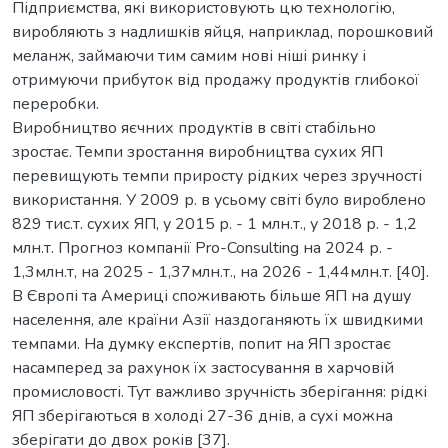
Підприємства, які використовують цю технологію,
виробляють з надлишків яйця, наприклад, порошковий
меланж, займаючи тим самим нові ніші ринку і
отримуючи прибуток від продажу продуктів глибокої
переробки.
Виробництво яєчних продуктів в світі стабільно
зростає. Темпи зростання виробництва сухих ЯП
перевищують темпи приросту рідких через зручності
використання. У 2009 р. в усьому світі було вироблено
829 тис.т. сухих ЯП, у 2015 р. - 1 млн.т., у 2018 р. - 1,2
млн.т. Прогноз компанії Pro-Consulting на 2024 р. -
1,3млн.т, на 2025 - 1,37млн.т., на 2026 - 1,44млн.т. [40].
В Європі та Америці споживають більше ЯП на душу
населення, але країни Азії наздоганяють їх швидкими
темпами. На думку експертів, попит на ЯП зростає
насамперед за рахунок їх застосування в харчовій
промисловості. Тут важливо зручність зберігання: рідкі
ЯП зберігаються в холоді 27-36 днів, а сухі можна
зберігати до двох років [37].