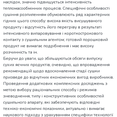
наслідок, значно підвищується інтенсивність
тепломасообмінних процесів. Специфічні особливості
сушіння розпиленням обумовлюють ряд характерних
гідних цього способу: висока якість висушуваного
продукту і відсутність його перегріву в результаті
інтенсивного випаровування і короткострокового
контакту з сушильним агентом; готовий порошковий
продукт не вимагає подрібнення і має високу
розчинність та ін.
Беручи до уваги, що збільшуються обсяги випуску
сухих яєчних продуктів, очевидно, що впровадження
рекомендацій щодо вдосконалення стадії сушки
призведе до відчутних економічних вигод виробників.
Проведення додаткових комплексних досліджень з
метою вибору раціональних способу і режимів
зневоднення, типу і конструктивних особливостей
сушильного апарату, які забезпечують відповідні
техніко-економічні показники, актуально і вимагає
наукового підходу з урахуванням специфіки технології