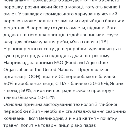
порошку, розчиняючи його в молоці, готують яєчню і
омлет. У закладах громадського харчування яєчний
порошок може повністю замінити сирі яйця в багатьох
рецептах. З порошку готують омлети, підливи, його
додають в тісто для млинців і здобної випічки, соуси,
кляр для обсмажування риби, м’яса і овочів [18].
У різних регіонах світу до переробки курячих яєць в
сухі і рідкі продукти підходять дуже по-різному.
Наприклад, за даними FAO (Food and Agriculture
Organization of the United Nations - Продовольчої
організації ООН), країни ЄС переробляють близько
50% вироблених яєць, США - близько 30-35%, Японія
- понад 50%, а країни пострадянського простору -
тільки близько 10-12%.
Основна причина застосування технологій глибокої
переробки яйця - необхідність згладжування сезонних
коливань. Після Великодня, з кінця квітня - початку
травня, попит на товарні яйця різко падає.