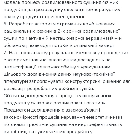
модель процесу розпилювального сушіння яєчних
продуктів для розрахунку еволюції температурних
полів у продуктах при зневодненні.
6. Розробити алгоритм отримання комбінованих
раціональних режимів 2-х зонної розпилювальної
сушки при активній нестаціонарної аеродинамічній
обстановці взаємодії потоків в сушильній камері.
7. На основі аналізу результатів комплексу проведених
експериментально-аналітичних досліджень по
інтенсифікації тепломасообміну з урахуванням
цільового дослідження даних науково-технічної
літератури запропонувати конструкторські рішення для
реалізації розроблених режимів сушки.
Об’єктом дослідження є процес сушіння яєчних
продуктів у сушарках розпилювального типу.
Предметом дослідження є взаємозв’язки і
закономірності процесів керування енергетичними
потоками і режимів сушіння на енергоефективність
виробництва сухих яєчних продуктів у