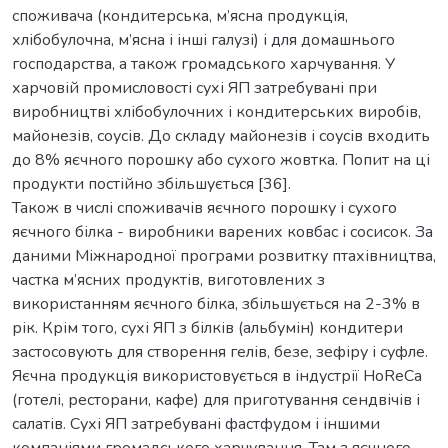
споживача (кондитерська, м’ясна продукція,
хлібобулочна, м’ясна і інші галузі) і для домашнього
господарства, а також громадського харчування. У
харчовій промисловості сухі ЯП затребувані при
виробництві хлібобулочних і кондитерських виробів,
майонезів, соусів. До складу майонезів і соусів входить
до 8% яєчного порошку або сухого жовтка. Попит на ці
продукти постійно збільшується [36].
Також в числі споживачів яєчного порошку і сухого
яєчного білка - виробники варених ковбас і сосисок. За
даними Міжнародної програми розвитку птахівництва,
частка м’ясних продуктів, виготовлених з
використанням яєчного білка, збільшується на 2-3% в
рік. Крім того, сухі ЯП з білків (альбумін) кондитери
застосовують для створення гелів, безе, зефіру і суфле.
Яєчна продукція використовується в індустрії HoReCa
(готелі, ресторани, кафе) для приготування сендвічів і
салатів. Сухі ЯП затребувані фастфудом і іншими
компаніями громадського харчування. Там з яєчного