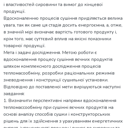
і властивостей сировини та вимог до кінцевої
продукції.
Вдосконаленню процесів сушіння приділяється велика
увага, так як саме ця стадія досить енергоємна, а, отже,
в значній мірі визначає вартість готового продукту і,
крім того, має суттєвий вплив на якісні показники
товарної продукції.
Мета і задачі дослідження. Метою роботи є
вдосконалення процесу сушіння яєчних продуктів
шляхом комплексного дослідження процесів
тепломасообміну, розробки раціональних режимів
зневоднення і конструкції сушильної установки.
Відповідно до поставленої мети вирішуються наступні
завдання:
1. Визначити перспективні напрями вдосконалення
тепломассообміну при сушінні яєчних продуктів на
основі аналізу способів сушки і конструкторських
рішень для їх здійснення з урахуванням енергетичних
витрат, інтенсивності процесу і вимог до сировини та