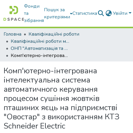
Фонди
Пошук за
та
Статистика
Увійти
критеріями
зібрання
Головна
Кваліфікаційні роботи
Кваліфікаційні роботи магістрів
ОНП "Автоматизація та комп’ютерно-інтегровані технології та робототехніка"
Комп'ютерно-інтегрована інтелектуальна система автоматичного керування процесом сушіння жовтків пташиних яєць на підприємстві "Овостар" з використанням КТЗ Schneider Electric
Комп'ютерно-інтегрована
інтелектуальна система
автоматичного керування
процесом сушіння жовтків
пташиних яєць на підприємстві
"Овостар" з використанням КТЗ
Schneider Electric