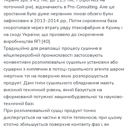
поточний рік), відзначають в Pro-Consulting. Але це
зростання було дуже нерівним: пікові обсяги були
зафіксовані в 2013-2014 рр., Потім сировинна база
скоротилася через втрату ряду птахофабрик в Криму і
на сході України, що призвело до скорочення
виробництва ЯП [40].
Традиційно для реалізації процесу сушіння в
яйцепереробній промисловості застосовують
конвективні розпилювальні сушильні установки або
сушарки з киплячим в потоці сушильного агента шаром
інертних тіл на поверхню яких розпорошується
продукт. Дані типи сушильного обладнання мають
високий технічний рівень, який базується на
сформованій потужної машинобудівельної та науково-
технічній базі.
При розпилювальній сушці продукт тонко
диспергується на частки в потік теплоносія, при цьому
істотно збільшується поверхня контакту фаз і, як