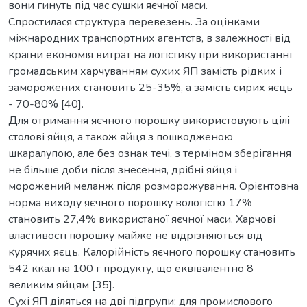
вони гинуть під час сушки яєчної маси.
Спростилася структура перевезень. За оцінками
міжнародних транспортних агентств, в залежності від
країни економія витрат на логістику при використанні
громадським харчуванням сухих ЯП замість рідких і
заморожених становить 25-35%, а замість сирих яєць
- 70-80% [40].
Для отримання яєчного порошку використовують цілі
столові яйця, а також яйця з пошкодженою
шкаралупою, але без ознак течі, з терміном зберігання
не більше доби після знесення, дрібні яйця і
морожений меланж після розморожування. Орієнтовна
норма виходу яєчного порошку вологістю 17%
становить 27,4% використаної яєчної маси. Харчові
властивості порошку майже не відрізняються від
курячих яєць. Калорійність яєчного порошку становить
542 ккал на 100 г продукту, що еквівалентно 8
великим яйцям [35].
Сухі ЯП діляться на дві підгрупи: для промислового