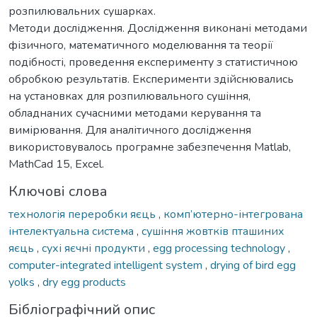
розпилювальних сушарках.
Методи дослідження. Дослідження виконані методами
фізичного, математичного моделювання та теорії
подібності, проведення експерименту з статистичною
обробкою результатів. Експерименти здійснювались
на установках для розпилювального сушіння,
обладнаних сучасними методами керування та
вимірювання. Для аналітичного дослідження
використовувалось програмне забезпечення Matlab,
MathCad 15, Excel.
Ключові слова
технологія переробки яєць
,
комп’ютерно-інтегрована
інтелектуальна система
,
сушіння жовтків пташиних
яєць
,
сухі яєчні продукти
,
egg processing technology
,
computer-integrated intelligent system
,
drying of bird egg
yolks
,
dry egg products
Бібліографічний опис