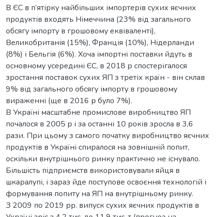
В ЄС в п’ятірку найбільших імпортерів сухих яєчних
продуктів входять Німеччина (23% від загального
обсягу імпорту в грошовому еквіваленті),
Великобританія (15%), Франція (10%), Нідерланди
(8%) і Бельгія (6%). Хоча імпортні поставки йдуть в
основному усередині ЄС, в 2018 р спостерігалося
зростання поставок сухих ЯП з третіх країн - він склав
9% від загального обсягу імпорту в грошовому
вираженні (ще в 2016 р було 7%).
В Україні масштабне промислове виробництво ЯП
почалося в 2005 р і за останні 10 років зросла в 3,6
рази. При цьому з самого початку виробництво яєчних
продуктів в Україні спиралося на зовнішній попит,
оскільки внутрішнього ринку практично не існувало.
Більшість підприємств використовували яйця в
шкаралупі, і зараз йде поступове освоєння технологій і
формування попиту на ЯП на внутрішньому ринку.
З 2009 по 2019 рр. випуск сухих яєчних продуктів в
Україні зріс з 4,2 тис. до 11,9 тис. т (прогноз на