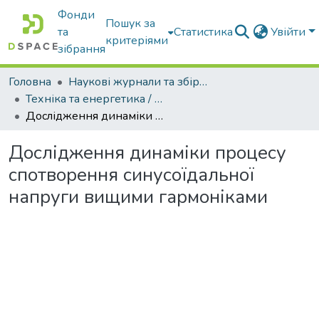
Фонди
Пошук за
та
Статистика
Увійти
критеріями
зібрання
Головна
Наукові журнали та збірники видань
Техніка та енергетика / Machinery & Energetics
Дослідження динаміки процесу спотворення синусоїдальної напруги вищими гармоніками
Дослідження динаміки процесу
спотворення синусоїдальної
напруги вищими гармоніками