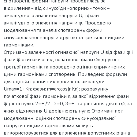
спотворень форми напруги проводилась за
відхиленням від синусоїди «опорних» точок –
амплітудного значення напруги U, і фази
амплітудного значення напруги φ. Проведено
моделювання та аналіз спотворень форми
синусоїдальної напруги другою та третьою вищими
гармоніками.
Отримано залежності огинаючої напруги U від фази φ і
фази φ огинаючої від початкової фази φn другої і
третьої гармонік та проведено оцінки спричинених
цими гармоніками спотворень. Приведено формули
для оцінки граничних відхилень амплітуди:
Umаx=1+Kn; фази: m=аrссоs(nКn); розрахунку
початкової фази гармоніки n, за якої відхилення фази
φ рівні нулю: 2=± /2 і 3=0, 3=± , та рівняння для n і φ, за
яких відхилення U дорівнюють нулю.Отримані при
моделюванні оцінки спотворень синусоїдальної
напруги вищими гармоніками можуть
використовуватися для визначення допустимих рівнів