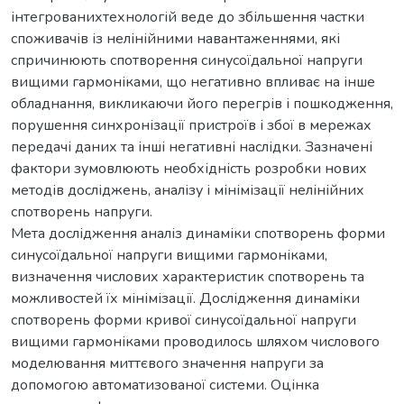
інтегрованихтехнологій веде до збільшення частки
споживачів із нелінійними навантаженнями, які
спричинюють спотворення синусоїдальної напруги
вищими гармоніками, що негативно впливає на інше
обладнання, викликаючи його перегрів і пошкодження,
порушення синхронізації пристроїв і збої в мережах
передачі даних та інші негативні наслідки. Зазначені
фактори зумовлюють необхідність розробки нових
методів досліджень, аналізу і мінімізації нелінійних
спотворень напруги.
Мета дослідження аналіз динаміки спотворень форми
синусоїдальної напруги вищими гармоніками,
визначення числових характеристик спотворень та
можливостей їх мінімізації. Дослідження динаміки
спотворень форми кривої синусоїдальної напруги
вищими гармоніками проводилось шляхом числового
моделювання миттєвого значення напруги за
допомогою автоматизованої системи. Оцінка