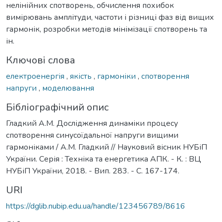
нелінійних спотворень, обчислення похибок
вимірювань амплітуди, частоти і різниці фаз від вищих
гармонік, розробки методів мінімізації спотворень та
ін.
Ключові слова
електроенергія
,
якість
,
гармоніки
,
спотворення
напруги
,
моделювання
Бібліографічний опис
Гладкий А.М. Дослідження динаміки процесу
спотворення синусоїдальної напруги вищими
гармоніками / А.М. Гладкий // Науковий вісник НУБіП
України. Серія : Техніка та енергетика АПК. - К. : ВЦ
НУБіП України, 2018. - Вип. 283. - С. 167-174.
URI
https://dglib.nubip.edu.ua/handle/123456789/8616