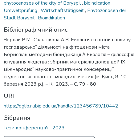
phytocenoses of the city of Boryspil
,
bioindication
,
Umweltprüfung
,
Wirtschaftstätigkeit
,
Phytozönosen der
Stadt Boryspil
,
Bioindikation
Бібліографічний опис
Черпак Р.М., Сальнікова А.В. Екологічна оцінка впливу
господарської діяльності на фітоценози міста
Бориспіль методами біоіндикації // Екологія – філософія
існування людства : збірник матеріалів доповідей ІХ
міжнародної науково-практичної конференції
студентів, аспірантів і молодих вчених (м. Київ., 8-10
березня 2023 р.). – К.: 2023. – С. 79 - 80
URI
https://dglib.nubip.edu.ua/handle/123456789/10442
Зібрання
Тези конференцій - 2023