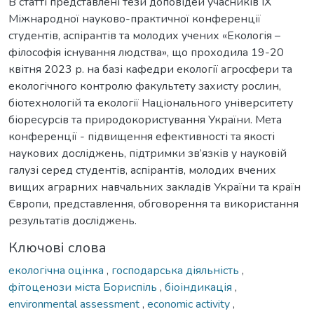
В статті представлені тези доповідей учасників ІХ
Міжнародної науково-практичної конференції
студентів, аспірантів та молодих учених «Екологія –
філософія існування людства», що проходила 19-20
квітня 2023 р. на базі кафедри екології агросфери та
екологічного контролю факультету захисту рослин,
біотехнологій та екології Національного університету
біоресурсів та природокористування України. Мета
конференції - підвищення ефективності та якості
наукових досліджень, підтримки зв’язків у науковій
галузі серед студентів, аспірантів, молодих вчених
вищих аграрних навчальних закладів України та країн
Європи, представлення, обговорення та використання
результатів досліджень.
Ключові слова
екологічна оцінка
,
господарська діяльність
,
фітоценози міста Бориспіль
,
біоіндикація
,
environmental assessment
,
economic activity
,