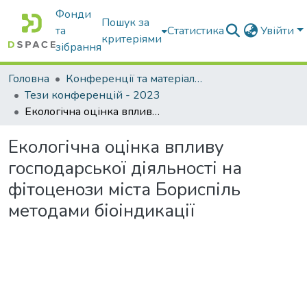
Фонди
Пошук за
та
Статистика
Увійти
критеріями
зібрання
Головна
Конференції та матеріали конференцій
Тези конференцій - 2023
Екологічна оцінка впливу господарської діяльності на фітоценози міста Бориспіль методами біоіндикації
Екологічна оцінка впливу
господарської діяльності на
фітоценози міста Бориспіль
методами біоіндикації