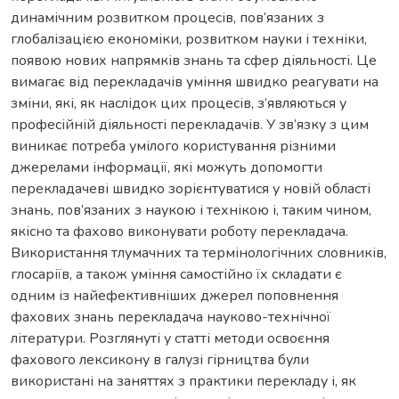
динамічним розвитком процесів, пов’язаних з
глобалізацією економіки, розвитком науки і техніки,
появою нових напрямків знань та сфер діяльності. Це
вимагає від перекладачів уміння швидко реагувати на
зміни, які, як наслідок цих процесів, з’являються у
професійній діяльності перекладачів. У зв’язку з цим
виникає потреба умілого користування різними
джерелами інформації, які можуть допомогти
перекладачеві швидко зорієнтуватися у новій області
знань, пов’язаних з наукою і технікою і, таким чином,
якісно та фахово виконувати роботу перекладача.
Використання тлумачних та термінологічних словників,
глосаріїв, а також уміння самостійно їх складати є
одним із найефективніших джерел поповнення
фахових знань перекладача науково-технічної
літератури. Розглянуті у статті методи освоєння
фахового лексикону в галузі гірництва були
використані на заняттях з практики перекладу і, як