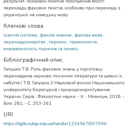
результат, показали помітне поліпшення якості
перекладу фахових текстів, особливо при перекладі з
української на німецьку мову.
Ключові слова
освітня система
,
фахові знання
,
фахова мова
,
перекладознавство
,
терміни
,
термінологія
,
еквівалентність термінів та понять
Бібліографічний опис
Галушко Т.В. Роль фахових знань у підготовці
перекладачів науково-технічної літератури та шляхи їх
набуття / Т.В. Галушко // Науковий вісник Національного
університету біоресурсів і природокористування
України. Серія : Філологічні науки. - К. : Міленіум, 2018. -
Вип. 281. - С. 253-261
URI
https://dglib.nubip.edu.ua/handle/123456789/7996