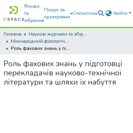
Фонди
Пошук за
та
Статистика
Увійти
критеріями
зібрання
Головна
Наукові журнали та збірники видань
Міжнародний філологічний часопис
Роль фахових знань у підготовці перекладачів науково-технічної літератури та шляхи їх набуття
Роль фахових знань у підготовці
перекладачів науково-технічної
літератури та шляхи їх набуття