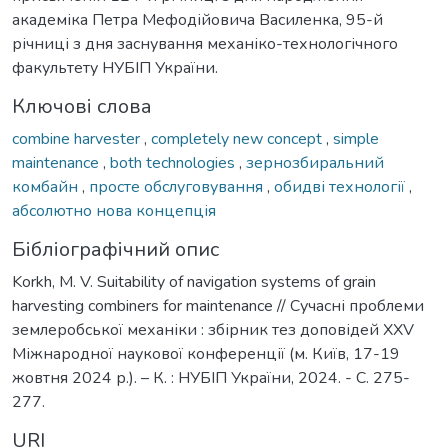
академіка Петра Мефодійовича Василенка, 95-й
річниці з дня заснування механіко-технологічного
факультету НУБІП України.
Ключові слова
combine harvester
,
completely new concept
,
simple
maintenance
,
both technologies
,
зернозбиральний
комбайн
,
просте обслуговування
,
обидві технології
,
абсолютно нова концепція
Бібліографічний опис
Korkh, M. V. Suitability of navigation systems of grain
harvesting combiners for maintenance // Сучасні проблеми
землеробської механіки : збірник тез доповідей XXV
Міжнародної наукової конференції (м. Київ, 17-19
жовтня 2024 р.). – К. : НУБІП України, 2024. - С. 275-
277.
URI