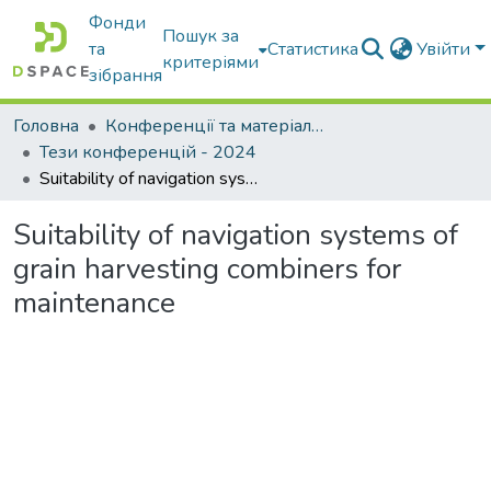
Фонди
Пошук за
та
Статистика
Увійти
критеріями
зібрання
Головна
Конференції та матеріали конференцій
Тези конференцій - 2024
Suitability of navigation systems of grain harvesting combiners for maintenance
Suitability of navigation systems of
grain harvesting combiners for
maintenance