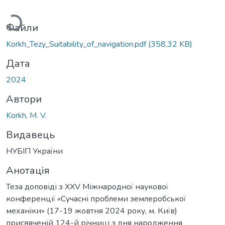
ажиться...
Файли
Korkh_Tezy_Suitability_of_navigation.pdf
(358,32 KB)
Дата
2024
Автори
Korkh, M. V.
Видавець
НУБІП України
Анотація
Теза доповіді з XXV Міжнародної наукової
конференції «Сучасні проблеми землеробської
механіки» (17-19 жовтня 2024 року, м. Київ)
присвяченій 124-й річниці з дня народження