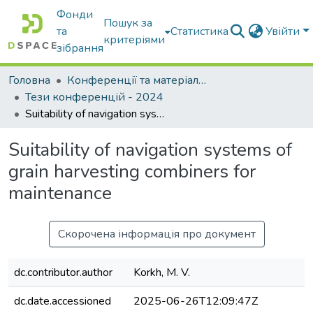
Фонди
Пошук за
та
Статистика
Увійти
критеріями
зібрання
Головна
Конференції та матеріали конференцій
Тези конференцій - 2024
Suitability of navigation systems of grain harvesting combiners for maintenance
Suitability of navigation systems of
grain harvesting combiners for
maintenance
Скорочена інформація про документ
dc.contributor.author
Korkh, M. V.
dc.date.accessioned
2025-06-26T12:09:47Z