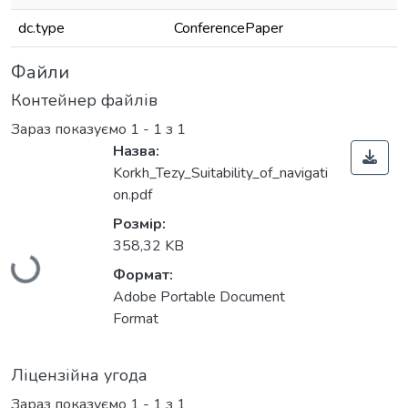
dc.type
ConferencePaper
Файли
Контейнер файлів
Зараз показуємо
1 - 1 з 1
Назва:
Korkh_Tezy_Suitability_of_navigati
on.pdf
Вантажиться...
Розмір:
358,32 KB
Формат:
Adobe Portable Document
Format
Ліцензійна угода
Зараз показуємо
1 - 1 з 1