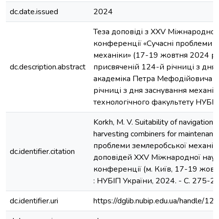
dc.date.issued
2024
Теза доповіді з XXV Міжнародної
конференції «Сучасні проблеми 
механіки» (17-19 жовтня 2024 рок
dc.description.abstract
присвяченій 124-й річниці з дн
академіка Петра Мефодійовича В
річниці з дня заснування механік
технологічного факультету НУБІП
Korkh, M. V. Suitability of navigation
harvesting combiners for maintenance
проблеми землеробської механіки
dc.identifier.citation
доповідей XXV Міжнародної наук
конференції (м. Київ, 17-19 жовтн
: НУБІП України, 2024. - С. 275-27
dc.identifier.uri
https://dglib.nubip.edu.ua/handle