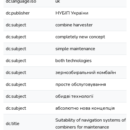
dc.language.iso
uk
dc.publisher
НУБІП України
dc.subject
combine harvester
dc.subject
completely new concept
dc.subject
simple maintenance
dc.subject
both technologies
dc.subject
зернозбиральний комбайн
dc.subject
просте обслуговування
dc.subject
обидві технології
dc.subject
абсолютно нова концепція
Suitability of navigation systems of g
dc.title
combiners for maintenance