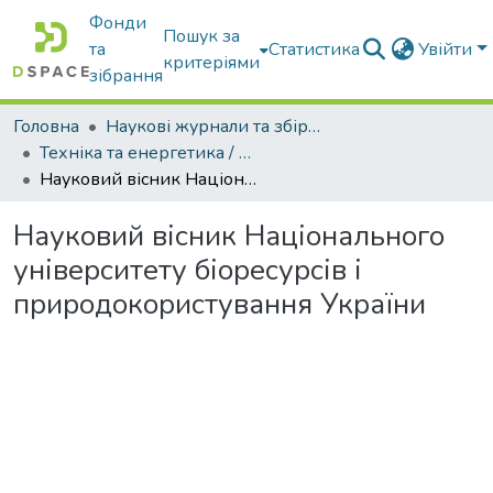
Фонди
Пошук за
та
Статистика
Увійти
критеріями
зібрання
Головна
Наукові журнали та збірники видань
Техніка та енергетика / Machinery & Energetics
Науковий вісник Національного університету біоресурсів і природокористування України
Науковий вісник Національного
університету біоресурсів і
природокористування України