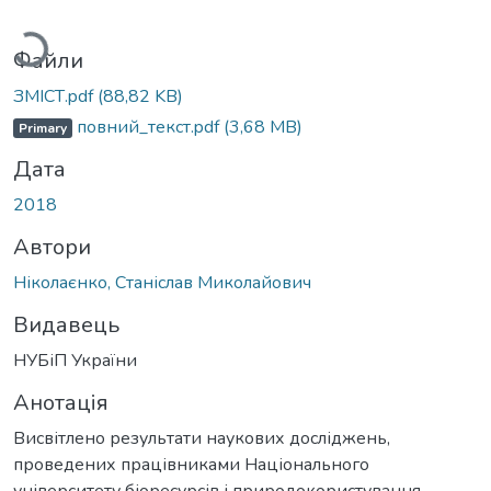
ажиться...
Файли
ЗМІСТ.pdf
(88,82 KB)
повний_текст.pdf
(3,68 MB)
Primary
Дата
2018
Автори
Ніколаєнко, Станіслав Миколайович
Видавець
НУБіП України
Анотація
Висвітлено результати наукових досліджень,
проведених працівниками Національного
університету біоресурсів і природокористування