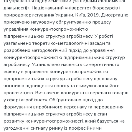
та управління підприємствами (за видами економічної
діяльності)». Національний університет біоресурсів і
природокористування України. Київ, 2019. Дисертацію
присвячено науковому обґрунтуванню процесу
управління конкурентоспроможністю
підприємницьких структур агробізнесу. У роботі
узагальнено теоретико-методологічні засади та
розроблено методологічний підхід до управління
конкурентоспроможністю підприємницьких структур
агробізнесу. Установлено наявність синергетичного
ефекту в управлінні конкурентоспроможністю
підприємницьких структур агробізнесу від впливу
чинників підвищення попиту та стимулювання його
пропозицією. Визначено конкурентні переваги товарів
у сфері агробізнесу. Обґрунтовано підхід до
формування виробничого персоналу та переведення
підприємницьких структур агробізнесу в стан
розвитку конкурентоспроможності, який базується на
узгодженні сигналу ринку із професійними