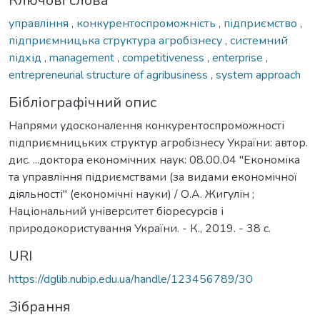
Ключові слова
управління
,
конкурентоспроможність
,
підприємство
,
підприємницька структура агробізнесу
,
системний
підхід
,
management
,
competitiveness
,
enterprise
,
entrepreneurial structure of agribusiness
,
system approach
Бібліографічний опис
Напрями удосконалення конкурентоспроможності
підприємницьких структур агробізнесу України: автор.
дис. ...доктора економічних наук: 08.00.04 "Економіка
та управління підриємствами (за видами економічної
діяльності" (економічні науки) / О.А. Жигулін ;
Національний університет біоресурсів і
природокористування України. - К., 2019. - 38 с.
URI
https://dglib.nubip.edu.ua/handle/123456789/30
Зібрання