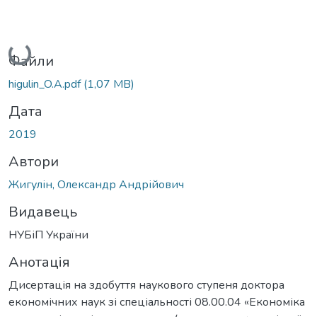
Вантажиться...
Файли
higulin_O.A.pdf
(1,07 MB)
Дата
2019
Автори
Жигулін, Олександр Андрійович
Видавець
НУБіП України
Анотація
Дисертація на здобуття наукового ступеня доктора
економічних наук зі спеціальності 08.00.04 «Економіка