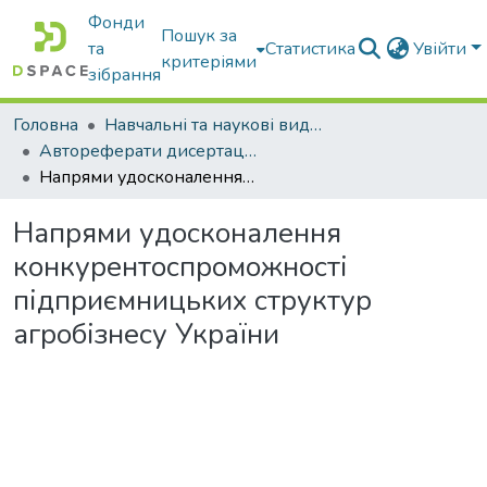
Фонди
Пошук за
та
Статистика
Увійти
критеріями
зібрання
Головна
Навчальні та наукові видання
Автореферати дисертацій та дисертації
Напрями удосконалення конкурентоспроможності підприємницьких структур агробізнесу України
Напрями удосконалення
конкурентоспроможності
підприємницьких структур
агробізнесу України