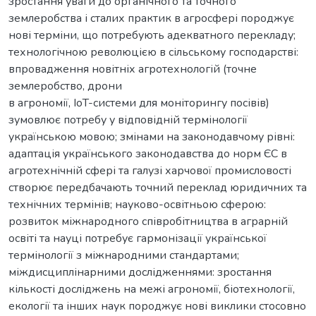
зростання уваги до органічного та точного
землеробства і сталих практик в агросфері породжує
нові терміни, що потребують адекватного перекладу;
технологічною революцією в сільському господарстві:
впровадження новітніх агротехнологій (точне
землеробство, дрони
в агрономії, IoT-системи для моніторингу посівів)
зумовлює потребу у відповідній термінології
українською мовою; змінами на законодавчому рівні:
адаптація українського законодавства до норм ЄС в
агротехнічній сфері та галузі харчової промисловості
створює передбачають точний переклад юридичних та
технічних термінів; науково-освітньою сферою:
розвиток міжнародного співробітництва в аграрній
освіті та науці потребує гармонізації української
термінології з міжнародними стандартами;
міждисциплінарними дослідженнями: зростання
кількості досліджень на межі агрономії, біотехнології,
екології та інших наук породжує нові виклики стосовно