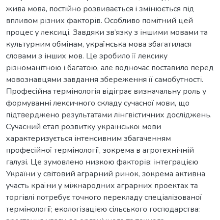
жива мова, постійно розвивається і змінюється під
впливом різних факторів. Особливо помітний цей
процес у лексиці. Завдяки зв’язку з іншими мовами та
культурним обмінам, українська мова збагатилася
словами з інших мов. Це зробило її лексику
різноманітною і багатою, але водночас поставило перед
мовознавцями завдання збереження її самобутності.
Професійна термінологія відіграє визначальну роль у
формуванні лексичного складу сучасної мови, що
підтверджено результатами лінгвістичних досліджень.
Сучасний етап розвитку української мови
характеризується інтенсивним збагаченням
професійної термінології, зокрема в агротехнічній
галузі. Це зумовлено низкою факторів: інтеграцією
України у світовий аграрний ринок, зокрема активна
участь країни у міжнародних аграрних проектах та
торгівлі потребує точного перекладу спеціалізованої
термінології; екологізацією сільського господарства: