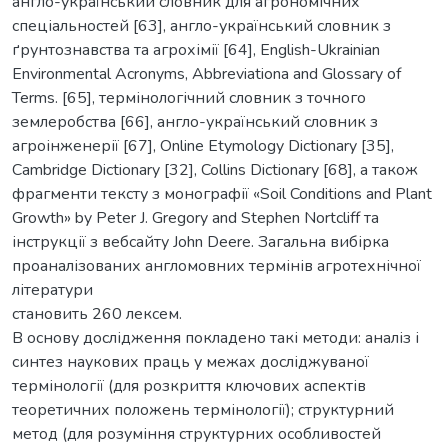
англо-український словник для агрономічних
спеціальностей [63], англо-український словник з
ґрунтознавства та агрохімії [64], English-Ukrainian
Environmental Acronyms, Abbreviationa and Glossary of
Terms. [65], термінологічний словник з точного
землеробства [66], англо-український словник з
агроінженерії [67], Online Etymology Dictionary [35],
Сambridge Dictionary [32], Collins Dictionary [68], а також
фрагменти тексту з монографії «Soil Conditions and Plant
Growth» by Peter J. Gregory and Stephen Nortcliff та
інструкції з вебсайту John Deere. Загальна вибірка
проаналізованих англомовних термінів агротехнічної
літератури
становить 260 лексем.
В основу дослідження покладено такі методи: аналіз і
синтез наукових праць у межах досліджуваної
термінології (для розкриття ключових аспектів
теоретичних положень термінології); структурний
метод (для розуміння структурних особливостей