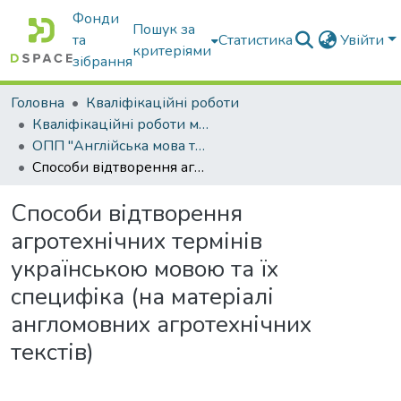
Фонди
Пошук за
та
Статистика
Увійти
критеріями
зібрання
Головна
Кваліфікаційні роботи
Кваліфікаційні роботи магістрів
ОПП "Англійська мова та друга іноземна мова"
Способи відтворення агротехнічних термінів українською мовою та їх специфіка (на матеріалі англомовних агротехнічних текстів)
Способи відтворення
агротехнічних термінів
українською мовою та їх
специфіка (на матеріалі
англомовних агротехнічних
текстів)