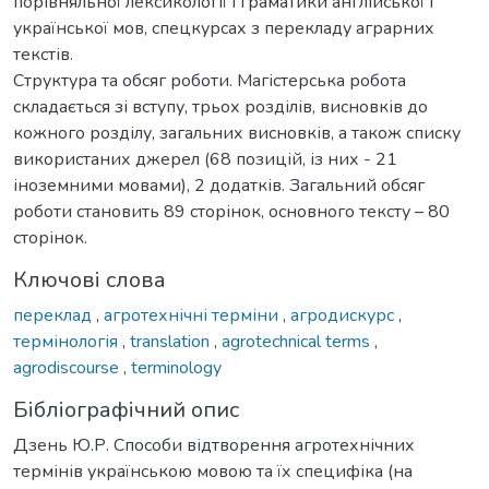
порівняльної лексикології і граматики англійської і
української мов, спецкурсах з перекладу аграрних
текстів.
Структура та обсяг роботи. Магістерська робота
складається зі вступу, трьох розділів, висновків до
кожного розділу, загальних висновків, а також списку
використаних джерел (68 позицій, із них - 21
іноземними мовами), 2 додатків. Загальний обсяг
роботи становить 89 сторінок, основного тексту – 80
сторінок.
Ключові слова
переклад
,
агротехнічні терміни
,
агродискурс
,
термінологія
,
translation
,
agrotechnical terms
,
agrodiscourse
,
terminology
Бібліографічний опис
Дзень Ю.Р. Способи відтворення агротехнічних
термінів українською мовою та їх специфіка (на