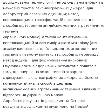
досліджуваної термінології), метод суцільної вибірки із
наукових текстів, лексикографічних джерел (для
добору термінологічних одиниць); метод
перекладацьких трансформацій (для визначення
способів відтворення англійськомовних агротехнічних
термінів
українською мовою), а також контекстуальний і
перекладацький аналіз емпіричного матеріалу (для
аналізу вживання англійськомовних агротехнічних
термінів у певному контексті і способів їх перекладу);
метод індукції (для формулювання висновків).
Наукова новизна одержаних результатів полягає в
тому, що вперше на основі текстів аграрного
спрямування і лексикографічних джерел здійснено
комплексний аналіз способів деривації
англійськомовних агротехнічних термінів. і шляхів їх
відтворення українською мовою.
Апробація результатів дослідження. Основні
результати дослідження висвітлено на Першій