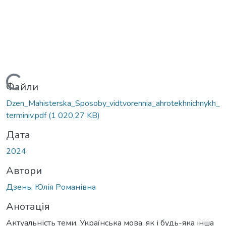
ься...
Файли
Dzen_Mahisterska_Sposoby_vidtvorennia_ahrotekhnichnykh_
terminiv.pdf
(1 020,27 KB)
Дата
2024
Автори
Дзень, Юлія Романівна
Анотація
Актуальність теми. Українська мова, як і будь-яка інша