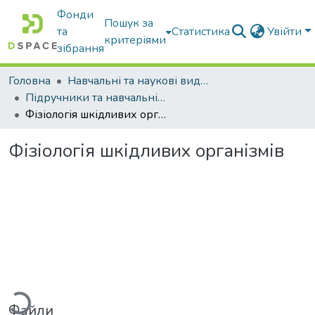
Фонди
Пошук за
та
Статистика
Увійти
критеріями
зібрання
Головна
Навчальні та наукові видання
Підручники та навчальні посібники
Фізіологія шкідливих організмів
Фізіологія шкідливих організмів
ажиться...
Файли