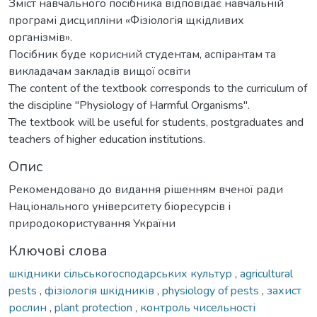
Зміст навчального посібника відповідає навчальній
програмі дисципліни «Фізіологія щкідливих
організмів».
Посібник буде корисний студентам, аспірантам та
викладачам закладів вищої освіти
The content of the textbook corresponds to the curriculum of
the discipline "Physiology of Harmful Organisms".
The textbook will be useful for students, postgraduates and
teachers of higher education institutions.
Опис
Рекомендовано до видання рішенням вченої ради
Національного університету біоресурсів і
природокористування України
Ключові слова
шкідники сільськогосподарських культур
,
agricultural
pests
,
фізіологія шкідників
,
physiology of pests
,
захист
рослин
,
plant protection
,
контроль чисельності