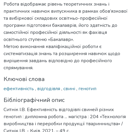
Робота відображає рівень теоретичних знань і
практичних навичок випускника в рамках обов’язкової
та вибіркової складових освітньо-професійної
програми підготовки бакалаврів, його здатність до
самостійної професійної діяльності як фахівця
освітнього ступеню «Бакалавр».
Метою виконання кваліфікаційної роботи є
систематизація знань та розширення навичок щодо
вирішення завдань відповідно до професійного
спрямування.
Ключові слова
ефективність
,
відгодівля
,
свині
,
генотип
Бібліографічний опис
Ситнік І.В. Ефективність відгодівлі свиней різних
генотип : дипломна робота ... магістра : 204 «Технологія
виробництва і переробки продукції тваринництва» /
Ситнік І.В. - Київ, 2021. – 49 с.