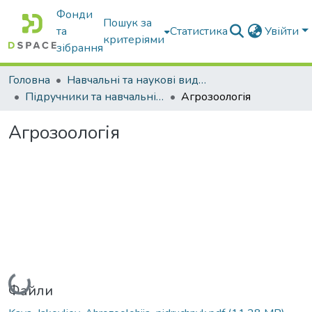
Фонди
Пошук за
та
Статистика
Увійти
критеріями
зібрання
Головна
Навчальні та наукові видання
Підручники та навчальні посібники
Агрозоологія
Агрозоологія
Вантажиться...
Файли