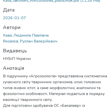
Kava_Iakovliev_Ahrozoolohiia_pidruchnyk.pdf
(11,28 MB)
Дата
2026-01-07
Автори
Кава, Людмила Павлівна
Яковлєв, Руслан Валерійович
Видавець
НУБіП України
Анотація
В підручнику «Агрозоологія» представлена систематика
сучасного світу тваринних організмів, опис головних
типів живих істот, а саме морфологічні, анатомічні та
фізіологічні особливості. Матеріал подається в порядку
еволюції тваринного світу.
Для підготовки здобувачів ОС «Бакалавр» із