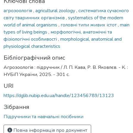
Ключові слова
агрозоологія
,
agricultural zoology
,
систематика сучасного
світу тваринних організмів
,
systematics of the modern
world of animal organisms
,
головні типи живих істот
,
main
types of living beings
,
морфологічні, анатомічні та
фізіологічні особливості
,
morphological, anatomical and
physiological characteristics
Бібліографічний опис
Агрозоологія : підручник / Л. П. Кава, Р. В. Яковлєв. - К. :
НУБіП України, 2025. - 301 с.
URI
https://dglib.nubip.edu.ua/handle/123456789/13123
Зібрання
Підручники та навчальні посібники
Повна інформація про документ