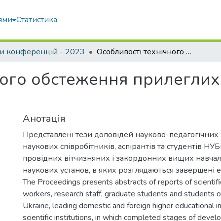
ями
Статистика
и конференцій - 2023
Особливості технічного обстеження прилеглих об’єктів існуючої забудови
ого обстеження прилеглих 
Анотація
Представлені тези доповідей науково-педагогічних 
наукових співробітників, аспірантів та студентів НУБ
провідних вітчизняних і закордонних вищих навчал
наукових установ, в яких розглядаються завершені 
The Proceedings presents abstracts of reports of scientif
workers, research staff, graduate students and students 
Ukraine, leading domestic and foreign higher educational in
scientific institutions, in which completed stages of deve