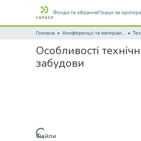
Фонди та зібрання
Пошук за критері
Головна
Конференції та матеріали конференцій
Тез
Особливості технічн
забудови
Файли