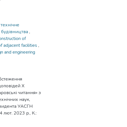
,
технічне
а будівництва
,
onstruction of
f adjacent facilities
,
n and engineering
обстеження
 доповідей Х
ровські читання» з
ехнічних наук,
езидента УАСГН
ют. 2023 р., К.: