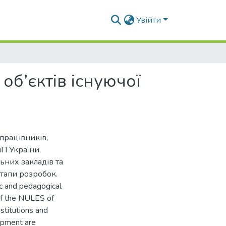
Увійти
об’єктів існуючої
працівників,
іП України,
ьних закладів та
етапи розробок.
ic and pedagogical
of the NULES of
stitutions and
lopment are