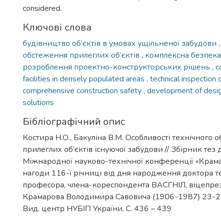
considered.
Ключові слова
будівництво об’єктів в умовах ущільненої забудови
обстеження прилеглих об’єктів
,
комплексна безпек
розроблення проектно-конструкторських рішень
,
c
facilities in densely populated areas
,
technical inspection o
comprehensive construction safety
,
development of desig
solutions
Бібліографічний опис
Костира Н.О., Бакуліна В.М. Особливості технічного 
прилеглих об’єктів існуючої забудови // Збірник тез
Міжнародної науково-технічної конференції «Крама
нагоди 116-ї річниці від дня народження доктора т
професора, члена-кореспондента ВАСГНІЛ, віцепр
Крамарова Володимира Савовича (1906-1987) 23-24 л
Вид. центр НУБІП України, С. 436 – 439