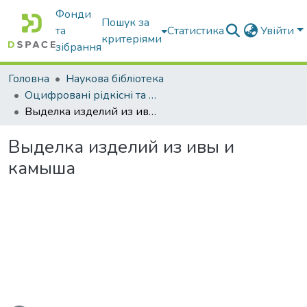
Фонди
Пошук за
та
Статистика
Увійти
критеріями
зібрання
Головна
Наукова бібліотека
Оцифровані рідкісні та цінні видання з фонду наукової бібліотеки
Выделка изделий из ивы и камыша
Выделка изделий из ивы и
камыша
ься...