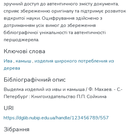
зручний доступ до автентичного змісту документа,
сприяє збереженню оригіналу та підтримує розвиток
відкритої науки. Оцифрування здійснено з
дотриманням усіх вимог до збереження
бібліографічної унікальності та автентичності
першоджерела.
Ключові слова
Ива
,
камыш
,
изделия широкого потребления из
дерева
Бібліографічний опис
Выделка изделий из ивы и камыша / Ф. Махаев. - С.-
Петербург : Книгоиздательство П.П. Сойкина
URI
https://dglib.nubip.edu.ua/handle/123456789/557
Зібрання