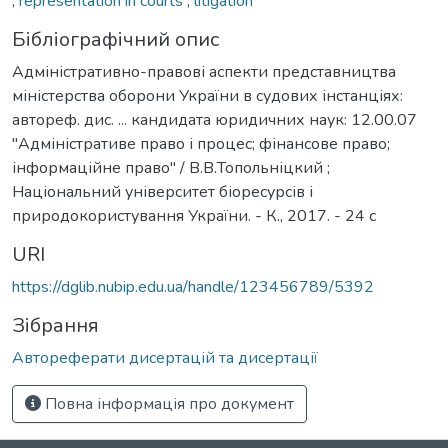
,
representation in courts
,
litigation
Бібліографічний опис
Адміністративно-правові аспекти представництва
міністерства оборони України в судових інстанціях:
автореф. дис. ... кандидата юридичних наук: 12.00.07
"Адміністративе право і процес; фінансове право;
інформаційне право" / В.В.Топольніцкий ;
Національний університет біоресурсів і
природокористування України. - К., 2017. - 24 с
URI
https://dglib.nubip.edu.ua/handle/123456789/5392
Зібрання
Автореферати дисертацій та дисертації
Повна інформація про документ