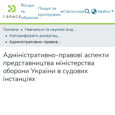
Фонди
Пошук за
та
Статистика
Увійти
критеріями
зібрання
Головна
Навчальні та наукові видання
Автореферати дисертацій та дисертації
Адміністративно-правові аспекти представництва міністерства оборони України в судових інстанціях
Адміністративно-правові аспекти
представництва міністерства
оборони України в судових
інстанціях