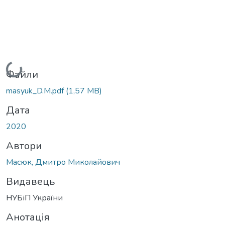
Вантажиться...
Файли
masyuk_D.M.pdf
(1,57 MB)
Дата
2020
Автори
Масюк, Дмитро Миколайович
Видавець
НУБіП України
Анотація