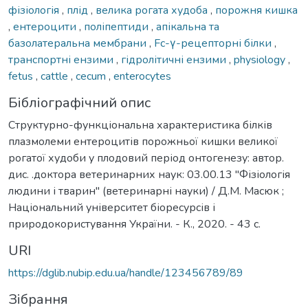
фізіологія
,
плід
,
велика рогата худоба
,
порожня кишка
,
ентероцити
,
поліпептиди
,
апікальна та
базолатеральна мембрани
,
Fc-γ-рецепторні білки
,
транспортні ензими
,
гідролітичні ензими
,
physiology
,
fetus
,
cattle
,
cecum
,
enterocytes
Бібліографічний опис
Структурно-функціональна характеристика білків
плазмолеми ентероцитів порожньої кишки великої
рогатої худоби у плодовий період онтогенезу: автор.
дис. .доктора ветеринарних наук: 03.00.13 "Фізіологія
людини і тварин" (ветеринарні науки) / Д.М. Масюк ;
Національний університет біоресурсів і
природокористування України. - К., 2020. - 43 с.
URI
https://dglib.nubip.edu.ua/handle/123456789/89
Зібрання