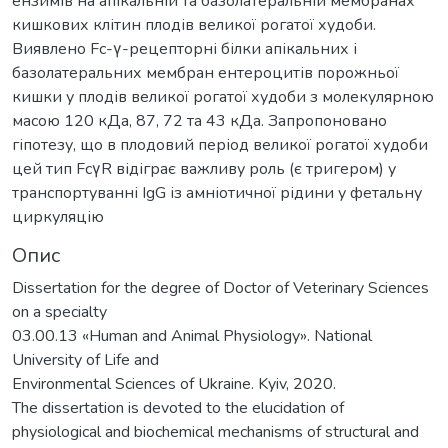
ензимів на апікальній та базолатеральній мембранах
кишкових клітин плодів великої рогатої худоби.
Виявлено Fc-γ-рецепторні білки апікальних і
базолатеральних мембран ентероцитів порожньої
кишки у плодів великої рогатої худоби з молекулярною
масою 120 кДа, 87, 72 та 43 кДа. Запропоновано
гіпотезу, що в плодовий період великої рогатої худоби
цей тип FcγR відіграє важливу роль (є тригером) у
транспортуванні IgG із амніотичної рідини у фетальну
циркуляцію
Опис
Dissertation for the degree of Doctor of Veterinary Sciences
on a specialty
03.00.13 «Human and Animal Physiology». National
University of Life and
Environmental Sciences of Ukraine. Kyiv, 2020.
The dissertation is devoted to the elucidation of
physiological and biochemical mechanisms of structural and