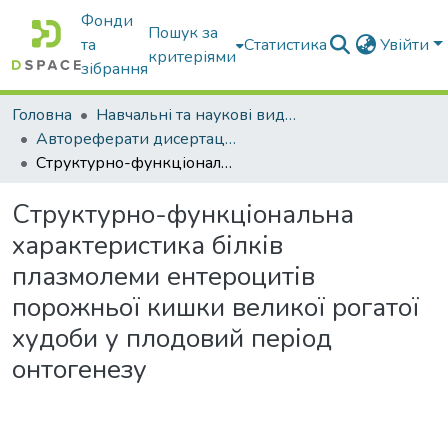
Фонди
Пошук за
та
Статистика
Увійти
критеріями
зібрання
Головна
Навчальні та наукові видання
Автореферати дисертацій та дисертації
Структурно-функціональна характеристика білків плазмолеми ентероцитів порожньої кишки великої рогатої худоби у плодовий період онтогенезу
Структурно-функціональна
характеристика білків
плазмолеми ентероцитів
порожньої кишки великої рогатої
худоби у плодовий період
онтогенезу