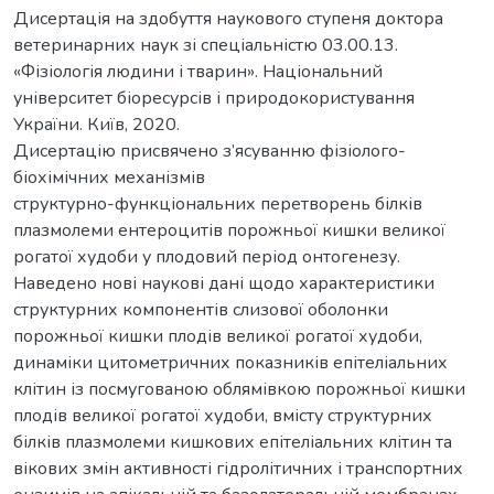
Дисертація на здобуття наукового ступеня доктора
ветеринарних наук зі спеціальністю 03.00.13.
«Фізіологія людини і тварин». Національний
університет біоресурсів і природокористування
України. Київ, 2020.
Дисертацію присвячено з’ясуванню фізіолого-
біохімічних механізмів
структурно-функціональних перетворень білків
плазмолеми ентероцитів порожньої кишки великої
рогатої худоби у плодовий період онтогенезу.
Наведено нові наукові дані щодо характеристики
структурних компонентів слизової оболонки
порожньої кишки плодів великої рогатої худоби,
динаміки цитометричних показників епітеліальних
клітин із посмугованою облямівкою порожньої кишки
плодів великої рогатої худоби, вмісту структурних
білків плазмолеми кишкових епітеліальних клітин та
вікових змін активності гідролітичних і транспортних