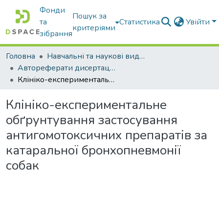
Фонди
Пошук за
та
Статистика
Увійти
критеріями
зібрання
Головна
Навчальні та наукові видання
Автореферати дисертацій та дисертації
Клініко-експериментальне обґрунтування застосування антигомотоксичних препаратів за катаральної бронхопневмонії собак
Клініко-експериментальне
обґрунтування застосування
антигомотоксичних препаратів за
катаральної бронхопневмонії
собак