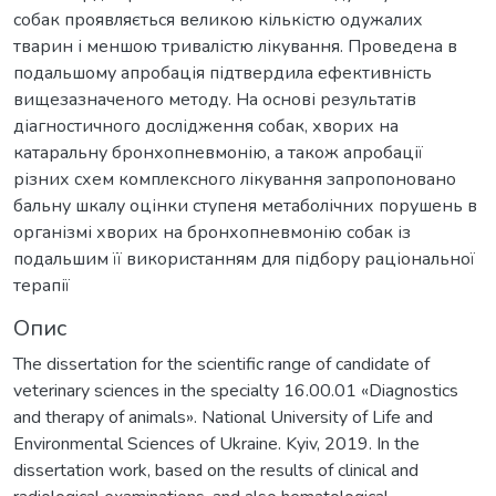
собак проявляється великою кількістю одужалих
тварин і меншою тривалістю лікування. Проведена в
подальшому апробація підтвердила ефективність
вищезазначеного методу. На основі результатів
діагностичного дослідження собак, хворих на
катаральну бронхопневмонію, а також апробації
різних схем комплексного лікування запропоновано
бальну шкалу оцінки ступеня метаболічних порушень в
організмі хворих на бронхопневмонію собак із
подальшим її використанням для підбору раціональної
терапії
Опис
The dissertation for the scientific range of candidate of
veterinary sciences in the specialty 16.00.01 «Diagnostics
and therapy of animals». National University of Life and
Environmental Sciences of Ukraine. Kyiv, 2019. In the
dissertation work, based on the results of clinical and