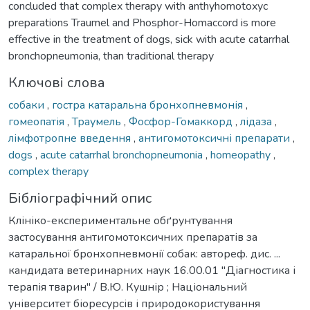
concluded that complex therapy with anthyhomotoxyc
preparations Traumel and Phosphor-Homaccord is more
effective in the treatment of dogs, sick with acute catarrhal
bronchopneumonia, than traditional therapy
Ключові слова
собаки
,
гостра катаральна бронхопневмонія
,
гомеопатія
,
Траумель
,
Фосфор-Гомаккорд
,
лідаза
,
лімфотропне введення
,
антигомотоксичні препарати
,
dogs
,
acute catarrhal bronchopneumonia
,
homeopathy
,
complex therapy
Бібліографічний опис
Клініко-експериментальне обґрунтування
застосування антигомотоксичних препаратів за
катаральної бронхопневмонії собак: автореф. дис. ...
кандидата ветеринарних наук 16.00.01 "Діагностика і
терапія тварин" / В.Ю. Кушнір ; Національний
університет біоресурсів і природокористування