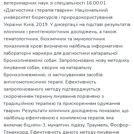
ветеринарних наук зі спеціальності 16.00.01
«Діагностика і терапія тварин». Національний
університет біоресурсів і природокористування
України. Київ, 2019. У дисертації на підставі результатів
клінічних і рентгенологічних досліджень, а також
гематологічних, біохімічних та імунологічних
показників крові визначено найбільш інформативні
лабораторні маркери для діагностики катаральної
бронхопневмонії собак. Запропоновано нову методику
лікування собак, хворих на катаральну
бронхопневмонію, із застосуванням засобів
антигомотоксичної терапії. Ефективність
запропонованого методу підтверджується
скороченням терміну лікування порівняно з
традиційною терапією та прискоренням одужання
тварин. Результати клінічних досліджень показали, що
найбільш ефективною є комплексна терапія, яка
включає біцилін-3, мукалтин, лідазу, Траумель, Фосфор-
Гомаккорд. Ефективність даного методу лікування