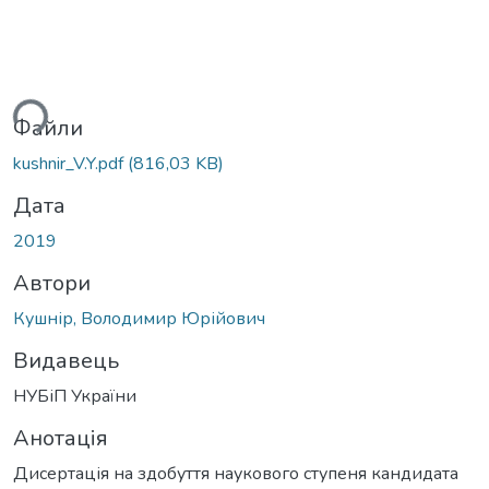
ься...
Файли
kushnir_V.Y.pdf
(816,03 KB)
Дата
2019
Автори
Кушнір, Володимир Юрійович
Видавець
НУБіП України
Анотація
Дисертація на здобуття наукового ступеня кандидата