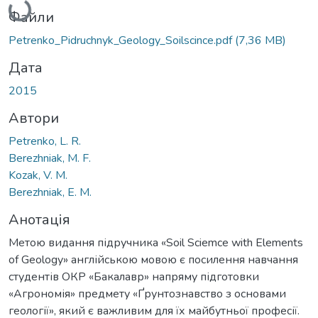
Файли
Petrenko_Pidruchnyk_Geology_Soilscince.pdf
(7,36 MB)
Дата
2015
Автори
Petrenko, L. R.
Berezhniak, M. F.
Kozak, V. M.
Berezhniak, E. M.
Анотація
Метою видання підручника «Soil Sciemce with Elements
of Geology» англійською мовою є посилення навчання
студентів ОКР «Бакалавр» напряму підготовки
«Агрономія» предмету «Ґрунтознавство з основами
геології», який є важливим для їх майбутньої професії.