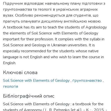
Підручник відповідає навчальному плану підготовки з
грунтознавства та геології в українських аграрних
вузах. Особливо рекомендується для студентів, що
прагнуть опанувати дисципліну англійською мовою.
A textbook has its aim to teach the students of Agrobiology
the elements of Soil Science with Elements of Geology
important for their profession. It complies with the syllabi in
Soil Science and Geology in Ukrainian universities. It is
especially recommended for the students whose native
language is not English and who wish to learn the course in
English.
Ключові слова
Soil Science with Elements of Geology
,
ґрунтознавство
,
геологія
Бібліографічний опис
Soil Science with Elements of Geology : a textbook for the
students of Agronomy / L. R. Petrenko [et al.]. - К. : , 2015. -