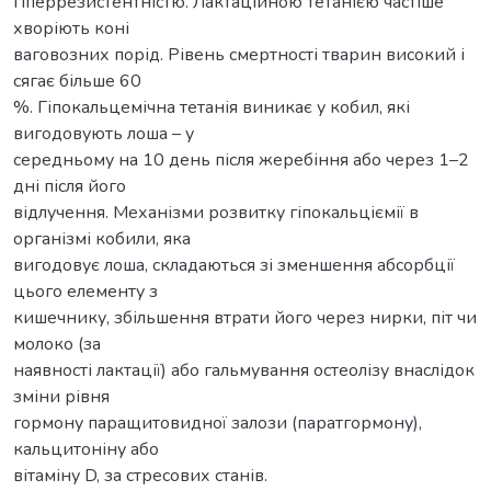
гіперрезистентністю. Лактаційною тетанією частіше
хворіють коні
ваговозних порід. Рівень смертності тварин високий і
сягає більше 60
%. Гіпокальцемічна тетанія виникає у кобил, які
вигодовують лоша – у
середньому на 10 день після жеребіння або через 1–2
дні після його
відлучення. Механізми розвитку гіпокальціємії в
організмі кобили, яка
вигодовує лоша, складаються зі зменшення абсорбції
цього елементу з
кишечнику, збільшення втрати його через нирки, піт чи
молоко (за
наявності лактації) або гальмування остеолізу внаслідок
зміни рівня
гормону паращитовидної залози (паратгормону),
кальцитоніну або
вітаміну D, за стресових станів.