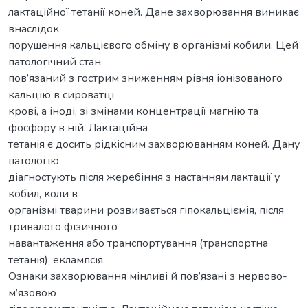
лактаційної тетанії коней. Дане захворювання виникає
внаслідок
порушення кальцієвого обміну в організмі кобили. Цей
патологічний стан
пов’язаний з гострим зниженням рівня іонізованого
кальцію в сироватці
крові, а іноді, зі змінами концентрації магнію та
фосфору в ній. Лактаційна
тетанія є досить рідкісним захворюванням коней. Дану
патологію
діагностують після жеребіння з настанням лактації у
кобил, коли в
організмі тварини розвивається гіпокальціємія, після
тривалого фізичного
навантаження або транспортування (транспортна
тетанія), еклампсія.
Ознаки захворювання мінливі й пов’язані з нервово-
м’язовою