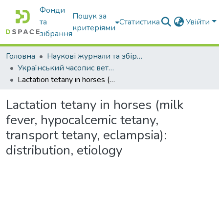
Фонди
Пошук за
та
Статистика
Увійти
критеріями
зібрання
Головна
Наукові журнали та збірники видань
Український часопис ветеринарних наук
Lactation tetany in horses (milk fever, hypocalcemic tetany, transport tetany, eclampsia): distribution, etiology
Lactation tetany in horses (milk
fever, hypocalcemic tetany,
transport tetany, eclampsia):
distribution, etiology