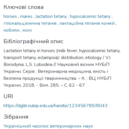
Ключові слова
horses
,
mares
,
lactation tetany
,
hypocalcemic tetany
,
гіпокальціємічна тетанія
,
лактаційна тетанія коней
,
кобили
,
коні
Бібліографічний опис
Lactation tetany in horses (milk fever, hypocalcemic tetany,
transport tetany, eclampsia): distribution, etiology / V.І.
Borodynia, L.S. Lobodina // Науковий вісник НУБіП
України. Серія : Ветеринарна медицина, якість і
безпека продукції тваринництва. – К. : ВЦ НУБіП
України, 2018. - Вип. 285. – С. 62 - 67
URI
https://dglib.nubip.edu.ua/handle/123456789/8043
Зібрання
Український часопис ветеринарних наук