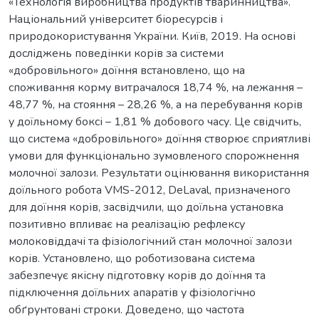
«Технологія виробництва продуктів тваринництва».
Національний університет біоресурсів і
природокористування України. Київ, 2019. На основі
досліджень поведінки корів за системи
«добровільного» доїння встановлено, що на
споживання корму витрачалося 18,74 %, на лежання –
48,77 %, на стояння – 28,26 %, а на перебування корів
у доїльному боксі – 1,81 % добового часу. Це свідчить,
що система «добровільного» доїння створює сприятливі
умови для функціонально зумовленого спорожнення
молочної залози. Результати оцінювання використання
доїльного робота VMS-2012, DeLaval, призначеного
для доїння корів, засвідчили, що доїльна установка
позитивно впливає на реалізацію рефлексу
молоковіддачі та фізіологічний стан молочної залози
корів. Установлено, що роботизована система
забезпечує якісну підготовку корів до доїння та
підключення доїльних апаратів у фізіологічно
обґрунтовані строки. Доведено, що частота