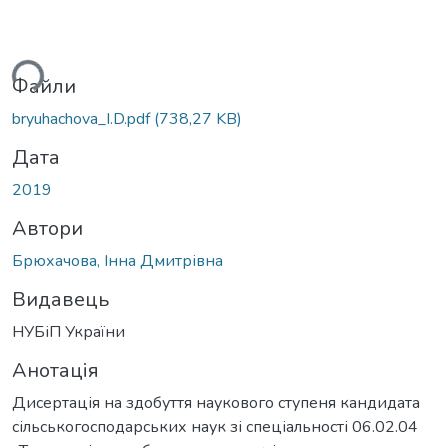
ься...
Файли
bryuhachova_I.D.pdf
(738,27 KB)
Дата
2019
Автори
Брюхачова, Інна Дмитрівна
Видавець
НУБіП України
Анотація
Дисертація на здобуття наукового ступеня кандидата
сільськогосподарських наук зі спеціальності 06.02.04