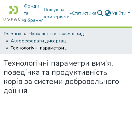
Фонди
Пошук за
та
Статистика
Увійти
критеріями
зібрання
Головна
Навчальні та наукові видання
Автореферати дисертацій та дисертації
Технологічні параметри вим'я, поведінка та продуктивність корів за системи добровольного доїння
Технологічні параметри вим'я,
поведінка та продуктивність
корів за системи добровольного
доїння