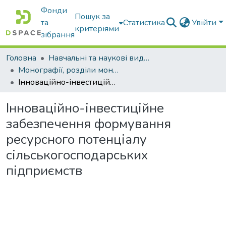
Фонди
Пошук за
та
Статистика
Увійти
критеріями
зібрання
Головна
Навчальні та наукові видання
Монографії, розділи монографій, доповіді
Інноваційно-інвестиційне забезпечення формування ресурсного потенціалу сільськогосподарських підприємств
Інноваційно-інвестиційне
забезпечення формування
ресурсного потенціалу
сільськогосподарських
підприємств