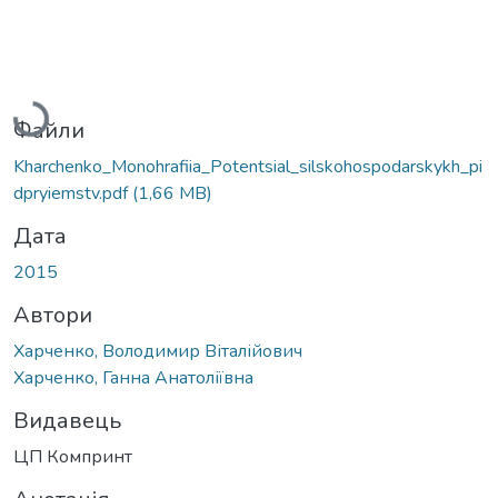
Вантажиться...
Файли
Kharchenko_Monohrafiia_Potentsial_silskohospodarskykh_pi
dpryiemstv.pdf
(1,66 MB)
Дата
2015
Автори
Харченко, Володимир Віталійович
Харченко, Ганна Анатоліївна
Видавець
ЦП Компринт