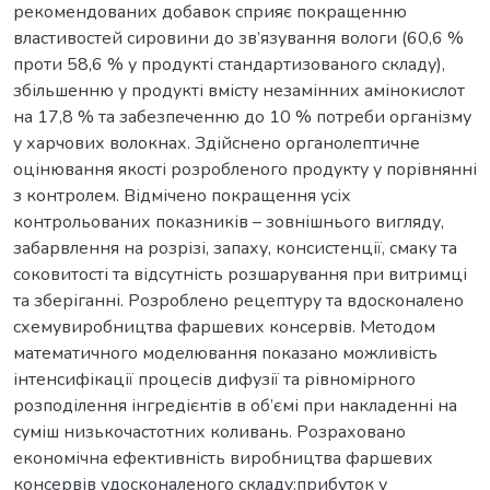
рекомендованих добавок сприяє покращенню
властивостей сировини до зв’язування вологи (60,6 %
проти 58,6 % у продукті стандартизованого складу),
збільшенню у продукті вмісту незамінних амінокислот
на 17,8 % та забезпеченню до 10 % потреби організму
у харчових волокнах. Здійснено органолептичне
оцінювання якості розробленого продукту у порівнянні
з контролем. Відмічено покращення усіх
контрольованих показників – зовнішнього вигляду,
забарвлення на розрізі, запаху, консистенції, смаку та
соковитості та відсутність розшарування при витримці
та зберіганні. Розроблено рецептуру та вдосконалено
схемувиробництва фаршевих консервів. Методом
математичного моделювання показано можливість
інтенсифікації процесів дифузії та рівномірного
розподілення інгредієнтів в об’ємі при накладенні на
суміш низькочастотних коливань. Розраховано
економічна ефективність виробництва фаршевих
консервів удосконаленого складу:прибуток у