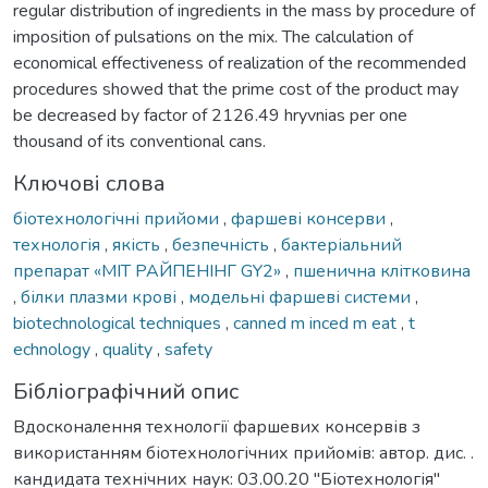
regular distribution of ingredients in the mass by procedure of
imposition of pulsations on the mix. The calculation of
economical effectiveness of realization of the recommended
procedures showed that the prime cost of the product may
be decreased by factor of 2126.49 hryvnias per one
thousand of its conventional cans.
Ключові слова
біотехнологічні прийоми
,
фаршеві консерви
,
технологія
,
якість
,
безпечність
,
бактеріальний
препарат «МІТ РАЙПЕНІНГ GY2»
,
пшенична клітковина
,
білки плазми крові
,
модельні фаршеві системи
,
biotechnological techniques
,
canned m inced m eat
,
t
echnology
,
quality
,
safety
Бібліографічний опис
Вдосконалення технології фаршевих консервів з
використанням біотехнологічних прийомів: автор. дис. .
кандидата технічних наук: 03.00.20 "Біотехнологія"