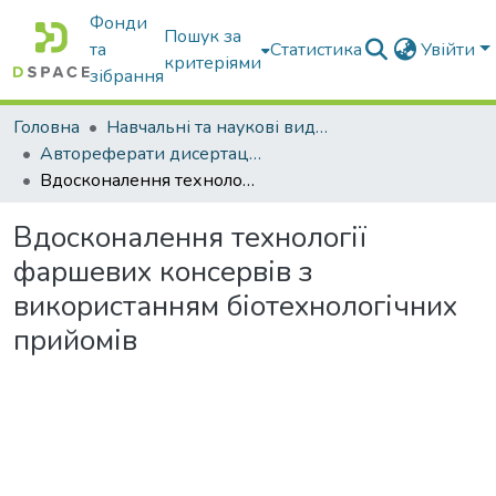
Фонди
Пошук за
та
Статистика
Увійти
критеріями
зібрання
Головна
Навчальні та наукові видання
Автореферати дисертацій та дисертації
Вдосконалення технології фаршевих консервів з використанням біотехнологічних прийомів
Вдосконалення технології
фаршевих консервів з
використанням біотехнологічних
прийомів