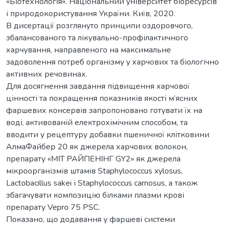
«Біотехнологія». Національний університет біоресурсів
і природокористування України. Київ, 2020.
В дисертації розглянуто принципи оздоровчого,
збалансованого та лікувально-профілактичного
харчування, направленого на максимальне
задоволення потреб організму у харчових та біологічно
активних речовинах.
Для досягнення завдання підвищення харчової
цінності та покращення показників якості м’ясних
фаршевих консервів запропоновано готувати їх на
воді, активованій електрохімічним способом, та
вводити у рецептуру добавки пшеничної клітковини
АлмаФайбер 20 як джерела харчових волокон,
препарату «МІТ РАЙПЕНІНГ GY2» як джерела
мікроорганізмів штамів Staphylococcus xylosus,
Lactobacillus sakei і Staphylococcus carnosus, а також
збагачувати композицію білками плазми крові
препарату Vepro 75 PSC.
Показано, що додавання у фаршеві системи