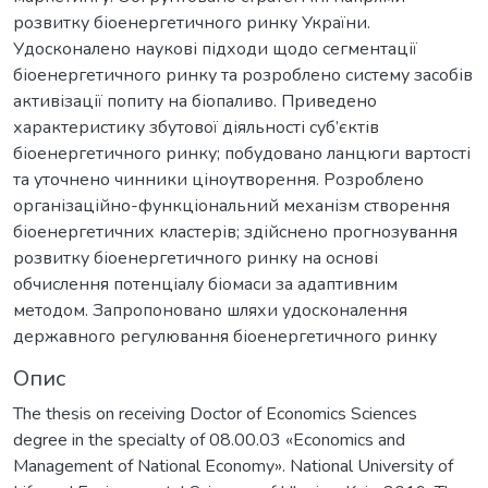
розвитку біоенергетичного ринку України.
Удосконалено наукові підходи щодо сегментації
біоенергетичного ринку та розроблено систему засобів
активізації попиту на біопаливо. Приведено
характеристику збутової діяльності суб’єктів
біоенергетичного ринку; побудовано ланцюги вартості
та уточнено чинники ціноутворення. Розроблено
організаційно-функціональний механізм створення
біоенергетичних кластерів; здійснено прогнозування
розвитку біоенергетичного ринку на основі
обчислення потенціалу біомаси за адаптивним
методом. Запропоновано шляхи удосконалення
державного регулювання біоенергетичного ринку
Опис
The thesis on receiving Doctor of Economics Sciences
degree in the specialty of 08.00.03 «Economics and
Management of National Economy». National University of