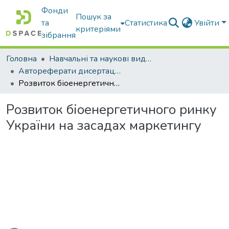
Фонди
Пошук за
та
Статистика
Увійти
критеріями
зібрання
Головна
Навчальні та наукові видання
Автореферати дисертацій та дисертації
Розвиток біоенергетичного ринку України на засадах маркетингу
Розвиток біоенергетичного ринку
України на засадах маркетингу