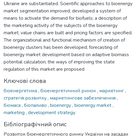
Ukraine are substantiated. Scientific approaches to bioenergy
market segmentation improved; developed a system of
means to activate the demand for biofuels; a description of
the marketing activity of the subjects of the bioenergy
market; value chains are built and pricing factors are specified.
The organizational and functional mechanism of creation of
bioenergy clusters has been developed; forecasting of
bioenergy market development based on adaptive biomass
potential calculation; the ways of improving the state
regulation of this market are proposed
Ключові слова
біоенергетика
,
біоенергетичний ринок
,
маркетинг
,
стратегія розвитку
,
маркетингове забезпечення
,
біомаса
,
біопаливо
,
bioenergy
,
bioenergy market
,
marketing
,
development strategy
Бібліографічний опис
Розвиток біоенергетичного ринку України на засадах