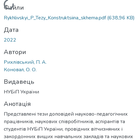
Вантажиться...
Файли
Rykhlivskyi_P_Tezy_Konstruktsiina_skhema.pdf
(638,96 KB)
Дата
2022
Автори
Рихлівський, П. А.
Коновал, О. О.
Видавець
НУБіП України
Анотація
Представлені тези доповідей науково-педагогічних
працівників, наукових співробітників, аспірантів та
студентів НУБіП України, провідних вітчизняних і
закордонних вищих навчальних закладів та наукових