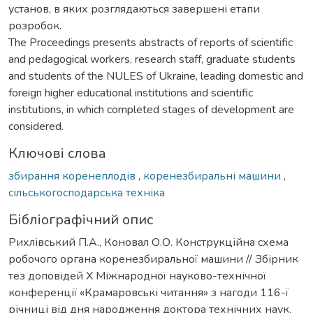
установ, в яких розглядаються завершені етапи
розробок.
The Proceedings presents abstracts of reports of scientific
and pedagogical workers, research staff, graduate students
and students of the NULES of Ukraine, leading domestic and
foreign higher educational institutions and scientific
institutions, in which completed stages of development are
considered.
Ключові слова
збирання коренеплодів
,
коренезбиральні машини
,
сільськогосподарська техніка
Бібліографічний опис
Рихлівський П.А., Коновал О.О. Конструкційна схема
робочого органа коренезбиральної машини // Збірник
тез доповідей Х Міжнародної науково-технічної
конференції «Крамаровські читання» з нагоди 116-ї
річниці від дня народження доктора технічних наук,