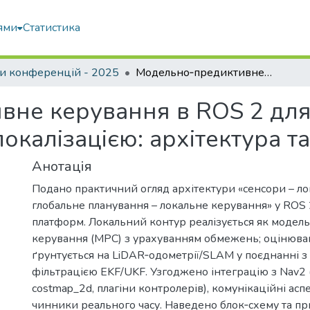
ями
Статистика
и конференцій - 2025
Модельно‑предиктивне керування в ROS 2 для мобільних платформ із LiDAR‑локалізацією: архітектура та зв’язок
не керування в ROS 2 для
окалізацією: архітектура та
Анотація
Подано практичний огляд архітектури «сенсори – лок
глобальне планування – локальне керування» у ROS 
платформ. Локальний контур реалізується як моде
керування (MPC) з урахуванням обмежень; оцінюва
ґрунтується на LiDAR‑одометрії/SLAM у поєднанні з
фільтрацією EKF/UKF. Узгоджено інтеграцію з Nav2 
costmap_2d, плагіни контролерів), комунікаційні асп
чинники реального часу. Наведено блок‑схему та пр