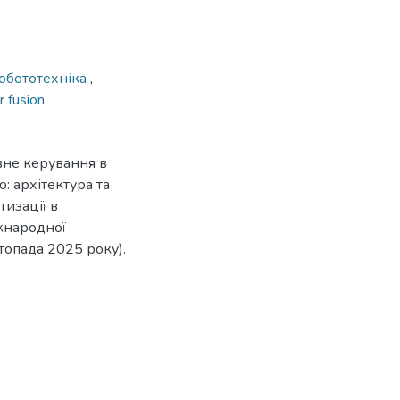
обототехніка
,
r fusion
вне керування в
: архітектура та
тизації в
іжнародної
топада 2025 року).