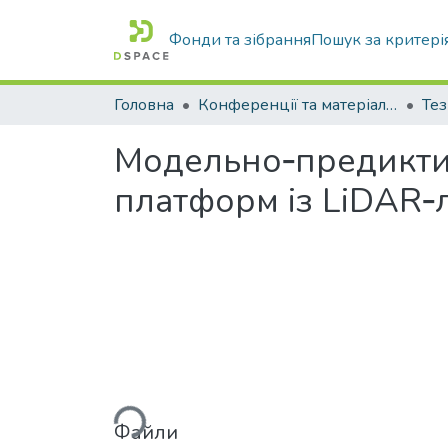
Фонди та зібрання
Пошук за критері
Головна
Конференції та матеріали конференцій
Тез
Модельно‑предиктив
платформ із LiDAR‑л
Вантажиться...
Файли