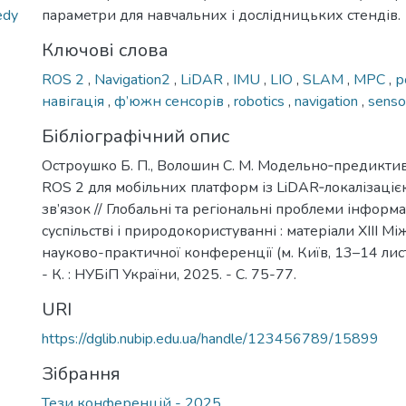
edy
параметри для навчальних і дослідницьких стендів.
Ключові слова
ROS 2
,
Navigation2
,
LiDAR
,
IMU
,
LIO
,
SLAM
,
MPC
,
р
навігація
,
ф’южн сенсорів
,
robotics
,
navigation
,
senso
Бібліографічний опис
Остроушко Б. П., Волошин С. М. Модельно‑предикти
ROS 2 для мобільних платформ із LiDAR‑локалізацією
зв’язок // Глобальні та регіональні проблеми інформа
суспільстві і природокористуванні : матеріали XIІІ М
науково-практичної конференції (м. Київ, 13–14 лис
- К. : НУБіП України, 2025. - С. 75-77.
URI
https://dglib.nubip.edu.ua/handle/123456789/15899
Зібрання
Тези конференцій - 2025