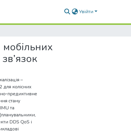
Увійти
 мобільних
 зв’язок
алізація –
2 для колісних
льно‑предиктивне
ння стану
 IMU та
(планувальники,
екти DDS QoS і
икладові