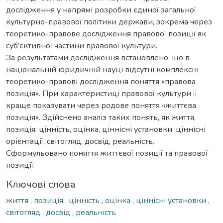
дослідження у напрямі розробки єдиної загальної
культурно-правової політики держави, зокрема через
теоретико-правове дослідження правової позиції як
суб’єктивної частини правової культури.
За результатами дослідження встановлено, що в
національній юридичній науці відсутні комплексні
теоретико-правові дослідження поняття «правова
позиція». При характеристиці правової культури її
краще показувати через родове поняття «життєва
позиція». Здійснено аналіз таких понять, як життя,
позиція, цінність, оцінка, ціннісні установки, ціннісні
орієнтації, світогляд, досвід, реальність.
Сформульовано поняття життєвої позиції та правової
позиції.
Ключові слова
життя
,
позиція
,
цінність
,
оцінка
,
ціннісні установки
,
світогляд
,
досвід
,
реальність