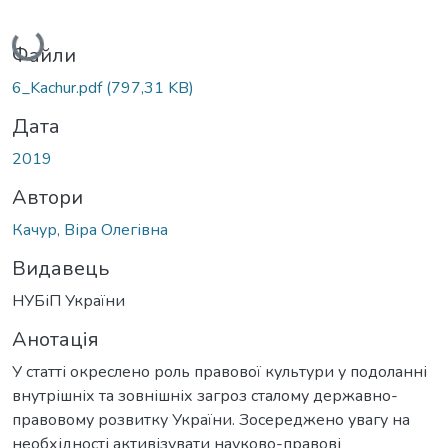
Вантажиться...
Файли
6_Kachur.pdf
(797,31 KB)
Дата
2019
Автори
Качур, Віра Олегівна
Видавець
НУБіП України
Анотація
У статті окреслено роль правової культури у подоланні
внутрішніх та зовнішніх загроз сталому державно-
правовому розвитку України. Зосереджено увагу на
необхідності активізувати науково-правові