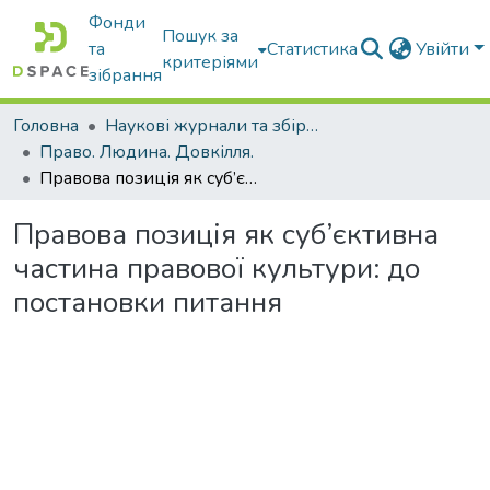
Фонди
Пошук за
та
Статистика
Увійти
критеріями
зібрання
Головна
Наукові журнали та збірники видань
Право. Людина. Довкілля.
Правова позиція як суб’єктивна частина правової культури: до постановки питання
Правова позиція як суб’єктивна
частина правової культури: до
постановки питання