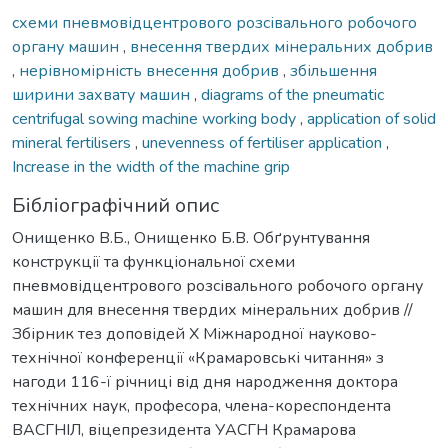
схеми пневмовідцентрового розсівального робочого
органу машин
,
внесення твердих мінеральних добрив
,
нерівномірність внесення добрив
,
збільшення
ширини зaхвaту мaшин
,
diagrams of the pneumatic
centrifugal sowing machine working body
,
application of solid
mineral fertilisers
,
unevenness of fertiliser application
,
Increase in the width of the machine grip
Бібліографічний опис
Онищенко В.Б., Онищенко Б.В. Обґрунтування
конструкції та функціональної схеми
пневмовідцентрового розсівального робочого органу
машин для внесення твердих мінеральних добрив //
Збірник тез доповідей Х Міжнародної науково-
технічної конференції «Крамаровські читання» з
нагоди 116-ї річниці від дня народження доктора
технічних наук, професора, члена-кореспондента
ВАСГНІЛ, віцепрезидента УАСГН Крамарова