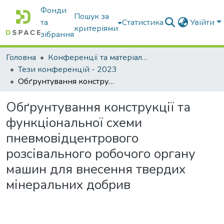
Фонди
Пошук за
та
Статистика
Увійти
критеріями
зібрання
Головна
Конференції та матеріали конференцій
Тези конференцій - 2023
Обґрунтування конструкції та функціональної схеми пневмовідцентрового розсівального робочого органу машин для внесення твердих мінеральних добрив
Обґрунтування конструкції та
функціональної схеми
пневмовідцентрового
розсівального робочого органу
машин для внесення твердих
мінеральних добрив