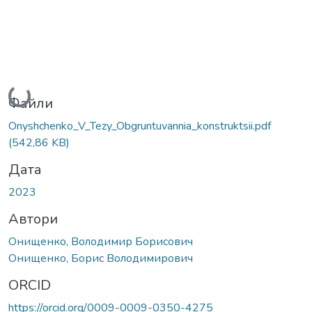
Вантажиться...
Файли
Onyshchenko_V_Tezy_Obgruntuvannia_konstruktsii.pdf
(542,86 KB)
Дата
2023
Автори
Онищенко, Володимир Борисович
Онищенко, Борис Володимирович
ORCID
https://orcid.org/0009-0009-0350-4275