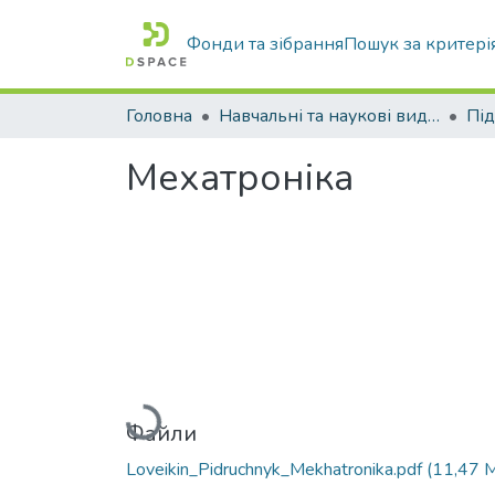
Фонди та зібрання
Пошук за критері
Головна
Навчальні та наукові видання
Мехатроніка
Вантажиться...
Файли
Loveikin_Pidruchnyk_Mekhatronika.pdf
(11,47 