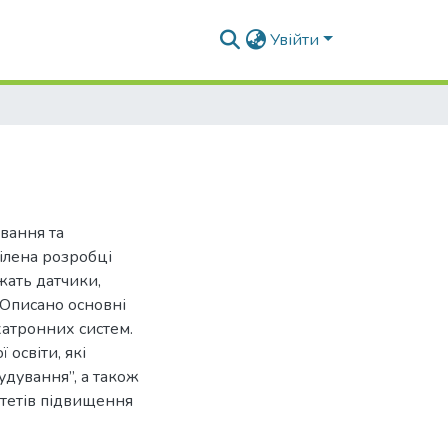
Увійти
вання та
ілена розробці
жать датчики,
 Описано основні
атронних систем.
освіти, які
удування”, а також
ьтетів підвищення