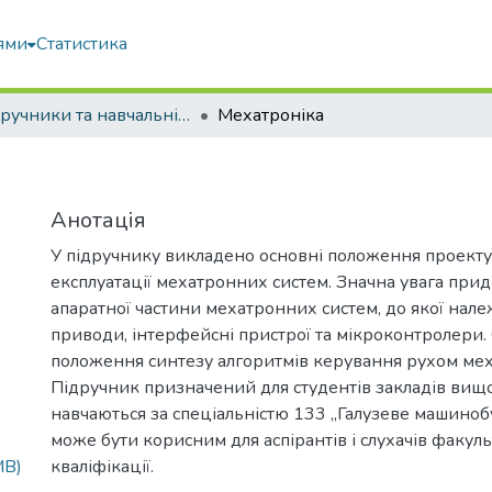
ями
Статистика
Підручники та навчальні посібники
Мехатроніка
Анотація
У підручнику викладено основні положення проекту
експлуатації мехатронних систем. Значна увага прид
апаратної частини мехатронних систем, до якої нале
приводи, інтерфейсні пристрої та мікроконтролери.
положення синтезу алгоритмів керування рухом мех
Підручник призначений для студентів закладів вищої 
навчаються за спеціальністю 133 „Галузеве машиноб
може бути корисним для аспірантів і слухачів факул
MB)
кваліфікації.