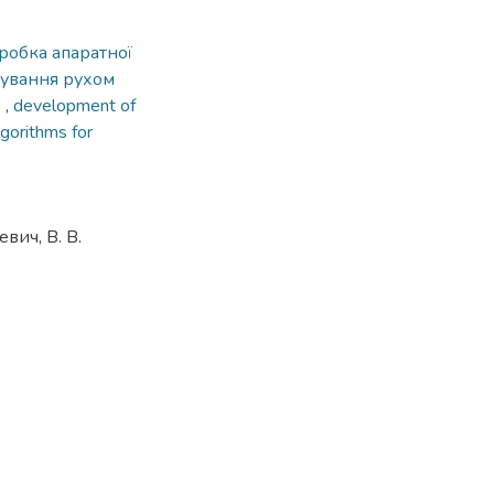
робка апаратної
рування рухом
s
,
development of
lgorithms for
вич, В. В.