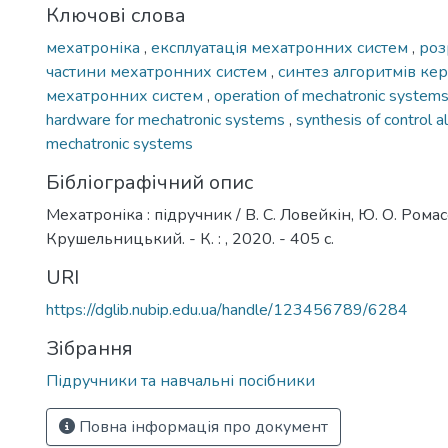
Ключові слова
мехатроніка
,
експлуатація мехатронних систем
,
роз
частини мехатронних систем
,
синтез алгоритмів ке
мехатронних систем
,
operation of mechatronic system
hardware for mechatronic systems
,
synthesis of control a
mechatronic systems
Бібліографічний опис
Мехатроніка : підручник / В. С. Ловейкін, Ю. О. Ромасе
Крушельницький. - К. : , 2020. - 405 с.
URI
https://dglib.nubip.edu.ua/handle/123456789/6284
Зібрання
Підручники та навчальні посібники
Повна інформація про документ