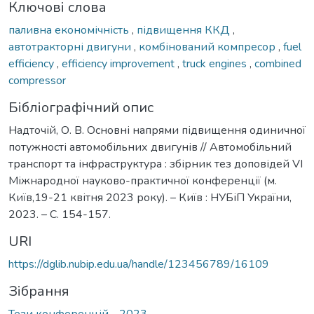
Ключові слова
паливна економічність
,
підвищення ККД
,
автотракторні двигуни
,
комбінований компресор
,
fuel
efficiency
,
efficiency improvement
,
truck engines
,
combined
compressor
Бібліографічний опис
Надточій, О. В. Основні напрями підвищення одиничної
потужності автомобільних двигунів // Автомобільний
транспорт та інфраструктура : збірник тез доповідей VІ
Міжнародної науково-практичної конференції (м.
Київ,19-21 квітня 2023 року). – Київ : НУБіП України,
2023. – С. 154-157.
URI
https://dglib.nubip.edu.ua/handle/123456789/16109
Зібрання
Тези конференцій - 2023