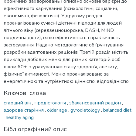
хронічних захворювань і описано основні бар’єри до
ефективного харчування (психологічні, соціальні,
економічні, фізіологічні). У другому розділі
проаналізовано сучасні дієтичні підходи для людей
літнього віку (середземноморська, DASH, MIND,
нордична дієти), їхню ефективність і практичність
застосування. Надано методологічне обґрунтування
розробки адаптованих раціонів. Третій розділ містить
приклади добових меню для різних категорій осіб
віком 60+, з урахуванням стану здоров’я, апетиту,
фізичної активності. Меню проаналізовано за
енергетичною та нутрієнтною цінністю, відповідністю
Ключові слова
старший вік
,
гіродієтологія
,
збалансований раціон
,
здорове старіння
,
older age
,
gyrodietology
,
balanced diet
,
healthy aging
Бібліографічний опис