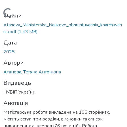
Вантажиться...
Файли
Atanova_Mahisterska_Naukove_obhruntuvannia_kharchuvan
nia.pdf
(1,43 MB)
Дата
2025
Автори
Атанова, Тетяна Антонівна
Видавець
НУБіП України
Анотація
Магістерська робота викладена на 105 сторінках,
містить вступ, три розділи, висновки та список
використаних джерел (76 позицій). Робота