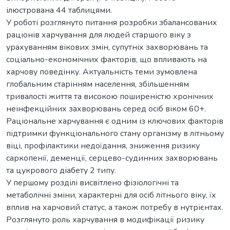
ілюстрована 44 таблицями.
У роботі розглянуто питання розробки збалансованих
раціонів харчування для людей старшого віку з
урахуванням вікових змін, супутніх захворювань та
соціально-економічних факторів, що впливають на
харчову поведінку. Актуальність теми зумовлена
глобальним старінням населення, збільшенням
тривалості життя та високою поширеністю хронічних
неінфекційних захворювань серед осіб віком 60+.
Раціональне харчування є одним із ключових факторів
підтримки функціонального стану організму в літньому
віці, профілактики недоїдання, зниження ризику
саркопенії, деменції, серцево-судинних захворювань
та цукрового діабету 2 типу.
У першому розділі висвітлено фізіологічні та
метаболічні зміни, характерні для осіб літнього віку, їх
вплив на харчовий статус, а також потребу в нутрієнтах.
Розглянуто роль харчування в модифікації ризику