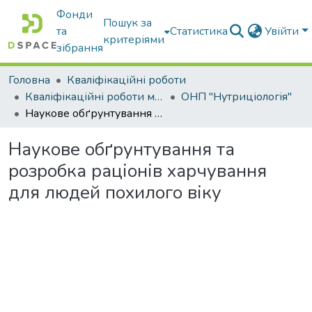
Фонди
Пошук за
та
Статистика
Увійти
критеріями
зібрання
Головна
Кваліфікаційні роботи
Кваліфікаційні роботи магістрів
ОНП "Нутриціологія"
Наукове обґрунтування та розробка раціонів харчування для людей похилого віку
Наукове обґрунтування та
розробка раціонів харчування
для людей похилого віку